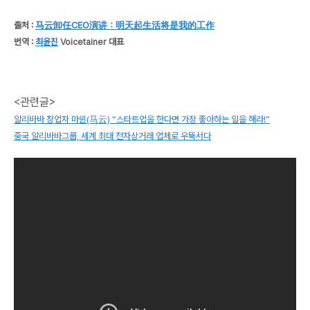
출처 :
马云卸任CEO演讲：明天起生活将是我的工作
번역 :
최윤진
Voicetainer 대표
<관련글>
알리바바 창업자 마윈(马云) “스타트업을 한다면 가장 좋아하는 일을 해라!”
중국 알리바바그룹, 세계 최대 전자상거래 업체로 우뚝서다