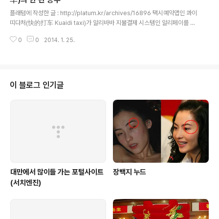
글 내용
넷 보급률이 상승한 요인으로는 중국 정부가 내놓은 정보화 추진 정책과 기간
플래텀에 작성한 글 : http://platum.kr/archives/16896 택시예약앱인 콰이
망..
띠다처(快的打车 Kuaidi taxi)가 알리바바 지불결제 시스템인 알리페이를 통
해 중국 40개 도시로 서비스를 확장한다고 밝혔다. 콰이띠다처는 항주(杭州)
0
0
2014. 1. 25.
를 기반하여 화동지역, 즉 중국 남부지방에서 강세를 보이고 있으며, 작년 201
3년 4월 알리바바로부터 400만달러(42억)을 투자받은 기업이자 서비스이다.
또한 2013년 8월 알리페이(支付宝 Alipay) 지불결제 시스템과 연동되어 서
비스를 운영해 왔으며, 알리페이 플랫폼을 통해 서비스 이용자가 급증하는 중이
다. 현재 중국에서 2,300만 사용자가 활용하고 있으며 일일 약 30만회의 실적
이 블로그 인기글
을 보이고 있는 상황이다. 사용자는 콰이디다처 앱이 스마트폰에 설치..
대만에서 많이들 가는 포털사이트
장백지 누드
(서치엔진)