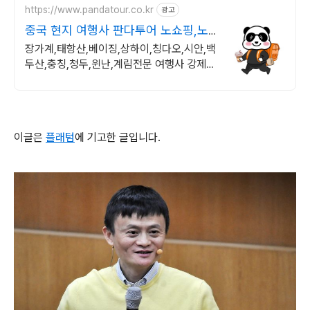
https://www.pandatour.co.kr
광고
중국 현지 여행사 판다투어 노쇼핑,노
옵션,노팁
장가계,태항산,베이징,상하이,칭다오,시안,백
두산,충칭,청두,윈난,계림전문 여행사 강제쇼
핑,선택관광이 있는 여행은 반칙!!!
이글은
플래텀
에 기고한 글입니다.