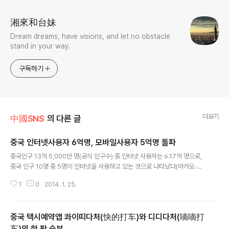
湘來和台妹
Dream dreams, have visions, and let no obstacle
stand in your way.
구독하기
더보기
中國SNS
의 다른 글
중국 인터넷사용자 6억명, 모바일사용자 5억명 돌파
글 내용
중국인구 13억 5,000만 명(공식 인구수) 중 인터넷 사용자는 6.17억 명으로,
중국 인구 10명 중 5명이 인터넷을 사용하고 있는 것으로 나타났다(마카오·홍
콩 미포함). 매년 1월과 7월 분기마다 중국 인터넷 보고서가 발간된다. 올해도
1
0
2014. 1. 25.
어김없이 지난 1월 16일, CNNIC (중국인터넷데이타센타 中国互联网络信
息中心)가 지난해 중국 인터넷 데이터를 정리한 를 발표했다. 이번 보고서에 따
르면 2013년 12월 31일까지 중국 인터넷 사용자는 6.17억, 인터넷 보급율도
중국 택시예약앱 콰이띠다처(快的打车)와 디디다처(嘀嘀打
45.8%에 이른것으로 나타났다. 지난 1년 동안 새로 늘어난 중국 인터넷 사용
자 수도 우리나라 전체 인구수보다 많은 5,358만 명이었다. 중국 대륙 내 인터
车)의 한 판 승부