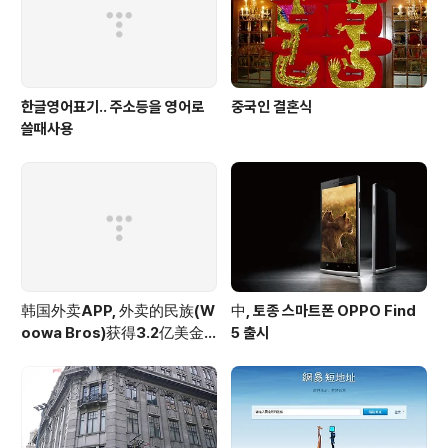
한글영어표기.. 주소등을 영어로
중국인 결혼식
쓸때사용
韩国外卖APP, 外卖的民族(W
中, 토종 스마트폰 OPPO Find
oowa Bros)获得3.2亿美金
5 출시
投资