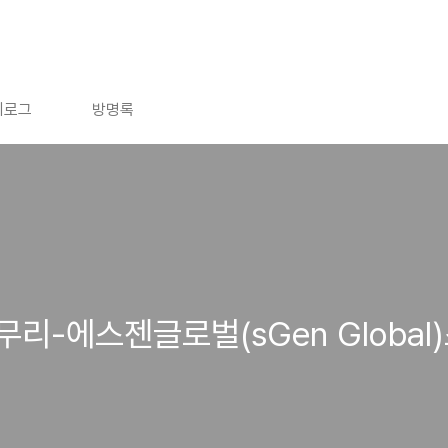
치로그
방명록
무리-에스젠글로벌(sGen Globa