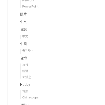
Network
PowerPoint
照片
中文
日記
中文
中國
중국기사
台灣
旅行
經濟
新消息
Hobby
電影
China-pops