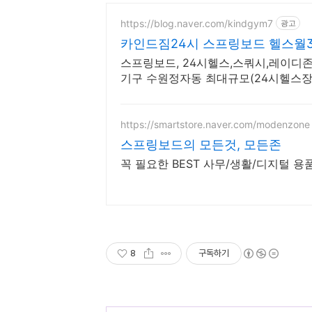
https://blog.naver.com/kindgym7
광고
카인드짐24시 스프링보드 헬스월3
스프링보드, 24시헬스,스쿼시,레이디
기구 수원정자동 최대규모(24시헬스장
티존/스트레칭존)
https://smartstore.naver.com/modenzone
스프링보드의 모든것, 모든존
꼭 필요한 BEST 사무/생활/디지털 용품
8
구독하기