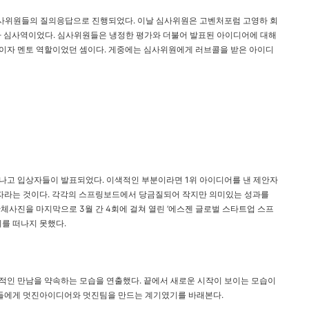
심사위원들의 질의응답으로 진행되었다. 이날 심사위원은 고벤처포럼 고영하 회
투자 심사역이었다. 심사위원들은 냉정한 평가와 더불어 발표된 아이디어에 대해
이자 멘토 역할이었던 셈이다. 게중에는 심사위원에게 러브콜을 받은 아이디
끝나고 입상자들이 발표되었다. 이색적인 부분이라면 1위 아이디어를 낸 제안자
자라는 것이다. 각각의 스프링보드에서 당금질되어 작지만 의미있는 성과를
단체사진을 마지막으로 3월 간 4회에 걸쳐 열린 ‘에스젠 글로벌 스타트업 스프
리를 떠나지 못했다.
적인 만남을 약속하는 모습을 연출했다. 끝에서 새로운 시작이 보이는 모습이
가자들에게 멋진아이디어와 멋진팀을 만드는 계기였기를 바래본다.