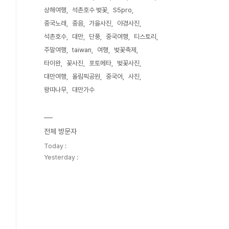
상해여행
석촌호수 벚꽃
S5pro
중국노래
중음
가을사진
야경사진
석촌호수
대만
단풍
중국여행
티스토리
주말여행
taiwan
여행
벚꽃축제
타이완
꽃사진
포토메타
벚꽃사진
대만여행
올림픽공원
중국어
사진
왕따나무
대만가수
전체 방문자
Today :
Yesterday :