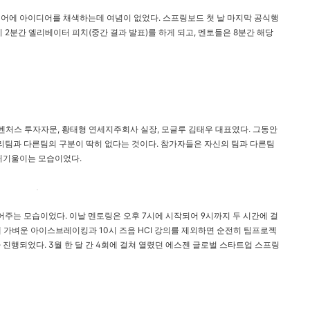
어에 아이디어를 채색하는데 여념이 없었다. 스프링보드 첫 날 마지막 공식행
 2분간 엘리베이터 피치(중간 결과 발표)를 하게 되고, 멘토들은 8분간 해당
 벤처스 투자자문, 황태형 연세지주회사 실장, 모글루 김태우 대표였다. 그동안
팀과 다른팀의 구분이 딱히 없다는 것이다. 참가자들은 자신의 팀과 다른팀
 귀기울이는 모습이었다.
는 모습이었다. 이날 멘토링은 오후 7시에 시작되어 9시까지 두 시간에 걸
에 가벼운 아이스브레이킹과 10시 즈음 HCI 강의를 제외하면 순전히 팀프로젝
진행되었다. 3월 한 달 간 4회에 걸쳐 열렸던 에스젠 글로벌 스타트업 스프링