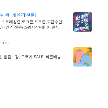
만원, 개인PT전문!
존,스트레칭존,토크존,포토존,고급수입
/개인PT전문/스쿼시장/레이디존/피
광고
, 품질보장, 초특가 SALE! 빠른배송