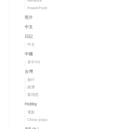
Network
PowerPoint
照片
中文
日記
中文
中國
중국기사
台灣
旅行
經濟
新消息
Hobby
電影
China-pops