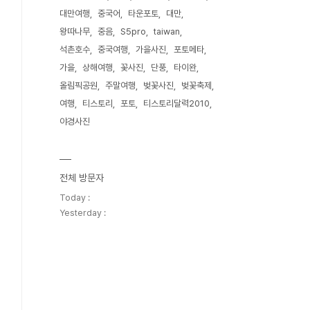
대만여행
중국어
타운포토
대만
왕따나무
중음
S5pro
taiwan
석촌호수
중국여행
가을사진
포토메타
가을
상해여행
꽃사진
단풍
타이완
올림픽공원
주말여행
벚꽃사진
벚꽃축제
여행
티스토리
포토
티스토리달력2010
야경사진
전체 방문자
Today :
Yesterday :