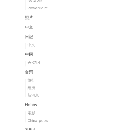
Network
PowerPoint
照片
中文
日記
中文
中國
중국기사
台灣
旅行
經濟
新消息
Hobby
電影
China-pops