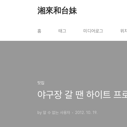
본문 바로가기
湘來和台妹
홈
태그
미디어로그
위
맛집
야구장 갈 땐 하이트 프
by 알 수 없는 사용자
2012. 10. 19.