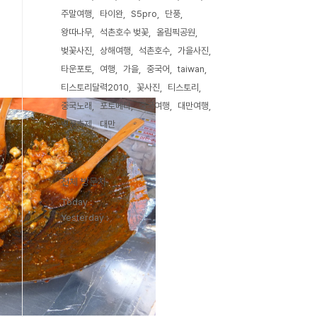
주말여행
타이완
S5pro
단풍
왕따나무
석촌호수 벚꽃
올림픽공원
벚꽃사진
상해여행
석촌호수
가을사진
타운포토
여행
가을
중국어
taiwan
티스토리달력2010
꽃사진
티스토리
중국노래
포토메타
중국여행
대만여행
벚꽃축제
대만
전체 방문자
Today :
Yesterday :