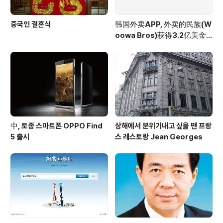
중국인 결혼식
韩国外卖APP, 外卖的民族(W
oowa Bros)获得3.2亿美金
投资
中, 토종 스마트폰 OPPO Find
상해에서 분위기내고 싶을 땐 프랑
5 출시
스 레스토랑 Jean Georges