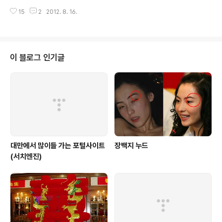
년이 지난 지금처남이 이곳 연무대에서 직업군인으로 일하
양파 장아찌, 볶음 땅콩, 쑤안차이(酸菜) 그리고 쯔란(孜
15
2
2012. 8. 16.
고 있다보니 올해는 벌써 두번째 논산을 방문하게 되었습
然)과 고추가루, 참깨를 넣은 소스가 나온..
니다. 지난번에는 먹기에 바빠서 포스팅을 하지 못했는데,
이번에도 소주한잔 걸치면서 먹기 바빴지만 블로그 포스팅
하겠다고 몇장 찍어보았습니다. 이곳을 방문하기전에 미리
30분전에 옻닭을 전화로 미리 전화예약을 합니다.직접 닭
이 블로그 인기글
을 잡아서 요리해주기 때문에 충분한 시간이 필요합니다.
식당에서 메뉴를 주문하면 시간이 꽤나 걸리겠지요. 그리
고 메인요리가 나오기전에 또 하나의 별미 닭내장탕 닭 내
장탕은 닭을 잡고 손질하면서 만들어 제공하는데, 얼큰하
니 그 맛이 일품입니다.닭내장탕이 나오고 나서 이미 처..
대만에서 많이들 가는 포털사이트
장백지 누드
(서치엔진)