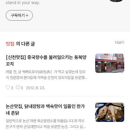
stand in your way.
구독하기
더보기
맛집
의 다른 글
[신천맛집] 중국향수를 불러일으키는 동북양
꼬치
글 내용
며칠 전, 급 꿔빠오로우(鍋包肉）가 먹고 싶었는데 양꼬
치 전문점에 판다길래 가까운 신천의 양꼬치집을 방문했
다.많은 양꼬치 가게 중 이곳을 선택한 이유는 꼬치가 자동
3
0
2012. 8. 23.
으로 구워지기 때문이다. 대중적인 양꼬치(羊肉串)는 신
지앙(新疆)식으로 일반적으로 양꼬치는 신지앙에서 전해
진 것이라 여긴다. 그러나 전문가에 따르면 산동 린이(臨
논산맛집, 닭내장탕과 백숙맛이 일품인 한가
沂)시에서 동한 말기의 꼬치를 구워먹는 그림이 그려져 있
는 돌 2개가 출토되었다.관련 연구에 따르면 그림 속의 사
네 촌닭
글 내용
람들의 모습으로 볼 때 그들은 한대 사람이고, 그들이 먹고
일반적으로 논산 하면 육군훈련소를 떠올립니다.저 역시
있는 것은 소와 양꼬치였다.이 그림을 통해 당시 산동 남부
친구가 먼저 군입대한다고 처음 방문한 논산. 그리고 십수
지역의 민간 식습관을 알아 볼 수 있다고 한다. 기본적으로