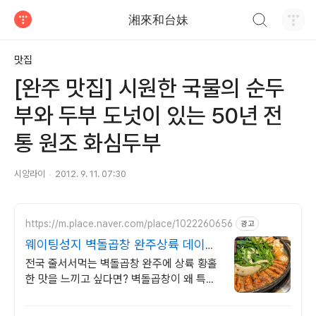
검색하기
湘來和台妹
티스토리
맛집
[완주 맛집] 시원한 국물의 순두
부와 두부 도넛이 있는 50년 전
통 원조 화심두부
시앙라이
2012. 9. 11. 07:30
https://m.place.naver.com/place/1022260656
광고
웨이팅성지 벽돌곱창 완주상륙 데이트
및 회식 맛집
전국 줄서서먹는 벽돌곱창 완주에 상륙 황홀
한 맛을 느끼고 싶다면? 벽돌곱창이 왜 특별
한지 알고 싶다면 꼭 방문하세요