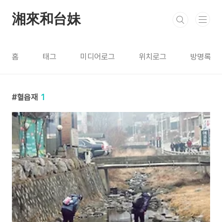
본문 바로가기
湘來和台妹
홈
태그
미디어로그
위치로그
방명록
혈읍재
1