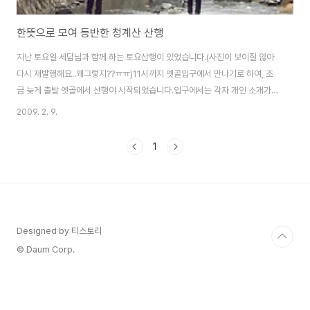
한뜻으로 모여 등반한 청계산 산행
지난 토요일 세담님과 함께 하는 토요산행이 있었습니다.(사진이 보이질 않아
다시 재발행해요..왜그렇지??ㅠㅠ)11시까지 옛골입구에서 만나기로 하여, 조
금 늦게 출발 옛골에서 산행이 시작되었습니다.입구에서는 각자 개인 소개가
있었구요. 날씨가 흐렸습니다.죄송하지만 세담님 외 10명으로 할께요.(참여하
2009. 2. 9.
신 분의 모든 닉네임이 생각이 안나서 죄송..ㅡ.ㅡ;;)산행코스 : 옛골-낭만길-혈
읍재-마왕굴-석기봉헬기장-이수봉-청계사 참여인원 : 총 11명소요시간 : 약
1
3시간반 소요이미 산행하신 두분은 산길에 진흙이 많았던지 냇가에서 흙을 털
어내고 있는 모양입니다.그리고 이제 산을 올라가기 위한 준비태세~세담님의
배려로 천천히 모든분이 올라 올수 있는 속도로 진행 되었습니다.산행 도중에
세담님의 배낭을 한번 메어보라..
Designed by 티스토리
© Daum Corp.