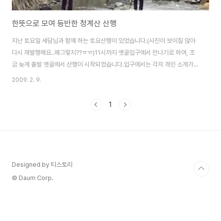
한뜻으로 모여 등반한 청계산 산행
지난 토요일 세담님과 함께 하는 토요산행이 있었습니다.(사진이 보이질 않아
다시 재발행해요..왜그렇지??ㅠㅠ)11시까지 옛골입구에서 만나기로 하여, 조
금 늦게 출발 옛골에서 산행이 시작되었습니다.입구에서는 각자 개인 소개가
있었구요. 날씨가 흐렸습니다.죄송하지만 세담님 외 10명으로 할께요.(참여하
2009. 2. 9.
신 분의 모든 닉네임이 생각이 안나서 죄송..ㅡ.ㅡ;;)산행코스 : 옛골-낭만길-혈
읍재-마왕굴-석기봉헬기장-이수봉-청계사 참여인원 : 총 11명소요시간 : 약
1
3시간반 소요이미 산행하신 두분은 산길에 진흙이 많았던지 냇가에서 흙을 털
어내고 있는 모양입니다.그리고 이제 산을 올라가기 위한 준비태세~세담님의
배려로 천천히 모든분이 올라 올수 있는 속도로 진행 되었습니다.산행 도중에
세담님의 배낭을 한번 메어보라..
Designed by 티스토리
© Daum Corp.