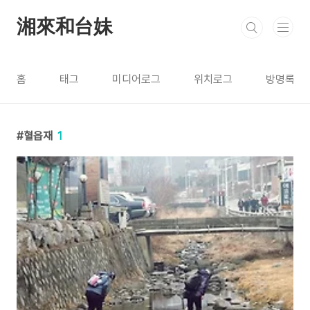
본문 바로가기
湘來和台妹
홈
태그
미디어로그
위치로그
방명록
혈읍재
1