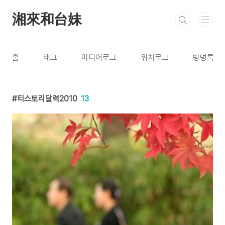
본문 바로가기
湘來和台妹
홈
태그
미디어로그
위치로그
방명록
티스토리달력2010
13