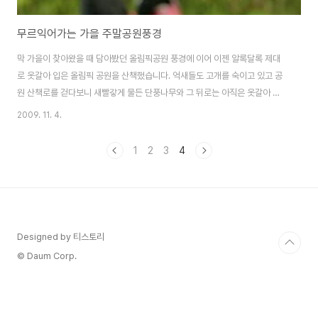
무르익어가는 가을 주말공원풍경
막 가을이 찾아왔을 때 담아봤던 올림픽공원 풍경에 이어 이젠 알록달록 제대
로 옷갈아 입은 올림픽 공원을 산책했습니다. 억새들도 고개를 숙이고 있고 공
원 산책로를 걷다보니 새빨갛게 물든 단풍나무와 그 뒤로는 아직은 옷갈아 입
지 못한 잎들이 오히려 더 새빨간 단풍나무를 돋보이게 하는 것 같아요. 한 쌍의
2009. 11. 4.
부부는 정겹게 이 가을을 공원에서 만끽하면서 산책하고 있습니다. 젊은 연인..
그리고 노부부...가족.. 다양한 사람들이 산책로를 거닐고 있네요. 올림픽공원
1
2
3
4
내에 있는 커피빈 .. 미술관과 옆에 위치하고 있고 위치또한 명당 중에 명당이
아닌가 싶습니다. 이 날은 그래도 비교적 한산하더군요. 오늘은 문득 용혜원 님
에 시가 생각납니다~ *♤가을엔 어디론가 떠나고 싶습니다♤*/ 용혜원 어디
론가 떠나고 싶습니다 이 ..
Designed by 티스토리
© Daum Corp.