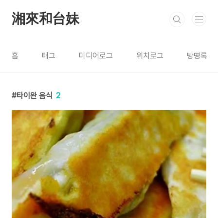
본문 바로가기
湘來和台妹
홈
태그
미디어로그
위치로그
방명록
타이완 음식
2