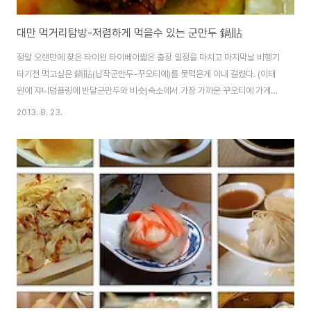
대만 먹거리탐방-저렴하게 먹을수 있는 군만두 鍋貼
정말 오랜만에 찾은 타이완 타이베이짧은 출장 일정을 마치고 마지막날 비행기
타기전 먹고싶은 鍋貼(납작군만두-꾸오티에)를 못먹은게 이내 걸렸다. (이태
원에 쟈니덤플링에 반달군만두와 비슷)숙소에서 가장 가까운 꾸오티에 가게를
구글링 하다보니 忠孝復興 지하상가 안에 위치한걸 발견!!대만에서 유명한 꾸
2013. 8. 23.
오티에 체인점 브랜드인 八方雲集가 위치하고 있었다. 일정 마지막 점심식사
를 꾸오티에를 먹기로 하고 타이메이와 함께 20개 만두를 주문만두 하나에
NTD 5 $면 한화로 약 190원이라고 보면 되니 정말 싼 가격이다. 국내에서 일
반 분식점에서 냉동만두를 주더라도 8개 3000원정도 하니 말이다 원조꾸오
티에, 카레꾸오티에, 부추꾸오티에 그리고 물만두를 주문했다 그렇게 20개의
만두를 주문하고 나니 대만돈으로 100원(..