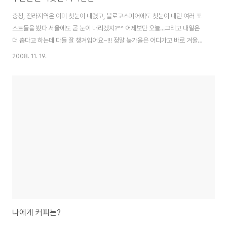
충청, 전라지역은 이미 첫눈이 내렸고, 블로고스피어에도 첫눈이 내린 여러 포
스트들을 봤다 서울에도 곧 눈이 내리겠지?^^ 어제보단 오늘...그리고 내일은
더 춥다고 하는데 다들 잘 챙겨입어요~!!! 정말 늦가을은 어디가고 바로 겨울이
온 느낌~ 하늘은 맑지만 바람은 세차게 불고 기온도 낮아졌다 이젠 겨울 하늘
2008. 11. 19.
이라고 해야겠다 지나가다가 찍은 스타벅스의 간판~! 뭐 스타벅스를 좋아하는
건 아니지만 이젠 따뜻한 차...따뜻한 커피가 생각나는 계절이다 이번에 블로그
코리아 채널에서 진행된 재테크의 달인을 찾아라 관련된 컨텐츠를 링크 걸었다
가 받은 스타벅스 상품권^^ 점심시간이나 아침에 출근때 따뜻한 커피한잔이 딱
어울리는 시기가 지금이 아닌가 싶다 내일은 따뜻한 커피한잔을 해야겠다^^ 아
니면 회사 동료들과 따뜻하..
나에게 커피는?