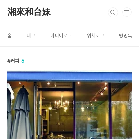
본문 바로가기
湘來和台妹
홈
태그
미디어로그
위치로그
방명록
커피
5