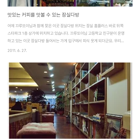
맛있는 커피를 맛볼 수 있는 잠실다방
어제 끄루또이님과 함께 찾은 이곳 잠실다방 위치는 잠실 홈플러스 바로 뒤쪽
스타파크 1층 상가에 위치하고 있습니다. 끄루또이님 고등학교 친구분이 운영
하고 있는 이곳 잠실다방 들어서는 가게 입구에서 피식 웃게 되더군요. 우리가
흔히들 별다방, 콩다방이라고 부르곤 하는데 다방이라는 이름이 정겹게 느껴집
2011. 6. 27.
니다. 까페 내부는 사장님의 센스와 취향이 십분 반영되어 있습니다. 옆에 벽에
있는 그림액자를 미쳐 찍질 못했지만, 가게 전체 크기에 비해 주방의 크기가 넓
은 편입니다. 커피를 정말 즐기기 위한 공간, 놀이터 라고 할까요? 까페 매장은
좌측에 1Kg짜리 로스팅 기계와 우측에 각기다른 색깔의 탁자와 의자 3개씩으
로 이루어져 있습니다. 카운터 쪽과 도로 창가쪽으로 바(bar)에서 볼 수 있는 1
인용 입식의자가 세 ..