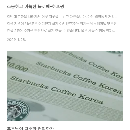
조용하고 아늑한 북까페-하프윙
이번에 고향을 내려가서 이곳 저곳을 누비고 다녔습니다. 마산 월영동 댓거리...
이쪽 지역에 계신분은 어디인지 쉽게 아시겠죠??^^ 위치는 남부터미널 맞은편
건물 2층에 주황색 간판으로 쉽게 찾을 수 있습니다. 물론 서울 삼청동 북까페
거리라던지 곳곳에 볼 수 있지만, 요기서 이런 곳을 찾긴 힘들었는데 멋진 공간
2009. 1. 28.
이 아닌가 싶습니다. 그리고 책장을 살펴봐도 읽고 싶은 책들이 참 많더군요. 만
화 하프윙 작가인 이종은님이 직접 운영하는 거라고 하더군요.^^ 무엇보다 푹
신한 자리도 맘에 들었습니다. 게다가 주문한 커피 맛 역시 브라보~!! 직접 커피
를 볶아서 만들어서 그런지 진한 커피향을 제대로 맛 볼 수 있었어요. 아이스 까
페모카와 따뜻한 아메리카노 커피~^^ 진하면서도 은은한 아메리카노 향과 맛
이 제대로 어우..
추운날엔 따뜻한 커피한잔