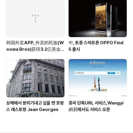
韩国外卖APP, 外卖的民族(W
中, 토종 스마트폰 OPPO Find
oowa Bros)获得3.2亿美金
5 출시
投资
상해에서 분위기내고 싶을 땐 프랑
중국 단축URL 서비스,Wangyi
스 레스토랑 Jean Georges
網易에서도 서비스 오픈