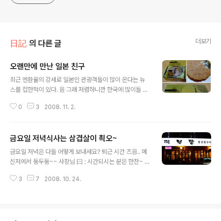
더보기
日記
의 다른 글
오랜만에 만난 일본 친구
글 내용
최근 엔환율의 강세로 일본인 관광객들이 많이 온다는 뉴
스를 접한적이 있다. 음 그래 저렴하니깐 한국에 많이들 오
나보다 생각했었는데 기별도 없이 갑작스럽게 찾아온 일본
0
3
2008. 11. 2.
친구 Chakki와 Katsuya 대만에서 유학당시 만났던 일본
친구들.. 난 이들과 일본어로는 대화가 불가능하고, 중국어
로 대화를 한다. 저녁 먹으로 워커힐 호텔 명월관으로 예약
금요일 저녁식사는 삼겹살이 쵝오~
을 해놓고 기다리고 있던 그들을 만나기 위해 간만에 이쁘
글 내용
게 차려입고 반갑게 그들을 만나기 위해 움직였다. 3년만
금요일 저녁은 다들 어떻게 보내세요? 퇴근 시간 즈음.. 메
에 만나는 그들이라 왠지 설레이기도하고 들뜬기분~^^ 한
신저에서 둥두둥~~ 사장님 曰 : 시간되시는 분은 한잔~ 이
국에 왔는데 그래도 빈손으로 가는건 아니다 싶어 전통 수
사님 曰 : 콜~! 그리하여 사무실 옆에 있는 삽겹살집으로
저세트를 하나 사들고 호텔로 고고씽~(수저세트는 깜빡하
3
7
2008. 10. 24.
고고씽 떼부짱으로 왔습니다~^^ 역시나 메뉴는 겹살과 소
고 못찍었다) 명월관은 사진의 건물이 아닌 따로 별채로 한
주 5인분의 삼겹살~ 먹기좋게 잘라져서 나옵니다~^^ 고
식당이 있었다. 역시나 주말이고, 참 ..
기가 익는 사진~^^ 육즙이 자르르 먹음직스럽죠..^^ 그리
고 친절하신 사장님...된장찌개도 서비스로 주셨어요..3그
릇이나~ 역시 먹기 바쁘다보니 먹음직스러운 고기의 사진