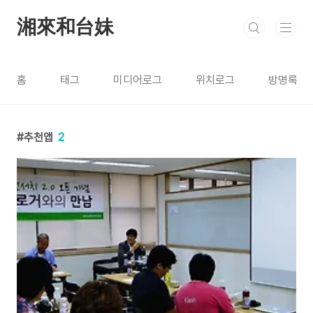
본문 바로가기
湘來和台妹
홈
태그
미디어로그
위치로그
방명록
추천앱
2