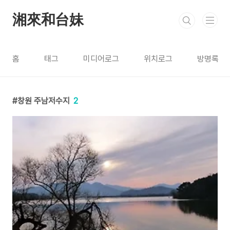
본문 바로가기
湘來和台妹
홈
태그
미디어로그
위치로그
방명록
창원 주남저수지
2