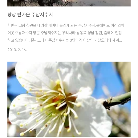
항상 반가운 주남저수지
한번씩 고향 창원을 내려갈 때마다 들리게 되는 주남저수지.올해에도 어김없이
이곳 주남저수지 방문 주남저수지는 우리나라 남동쪽 경남 창원, 김해에 인접
하고 있습니다. 철새도래지 주남저수지는 3만마리 이상의 가창오리와 세계적
인 희귀조로 알려진 재루두미, 노랑부리저어새, 흰꼬리수리 를 비롯해 230여
2013. 2. 16.
종이 넘는 다양한 철새들이 찾아 겨울을 보내는 곳으로 '철새들의 낙원, 철새들
의 천국' 이라 불립니다. 아침보다는 저녁에 철새들도 많아 볼거리도 많습니다 .