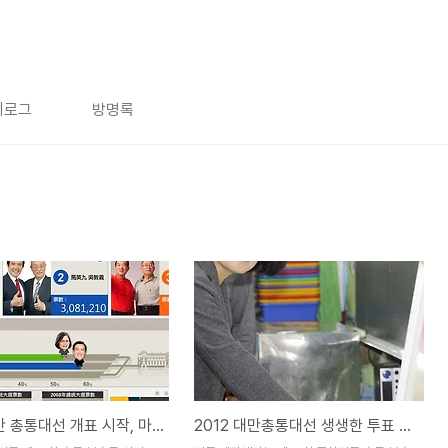
치로그
방명록
2012 대만 총통대선 개표 시작, 마잉지우 앞서
2012 대만총통대선 생생한 투표 현장