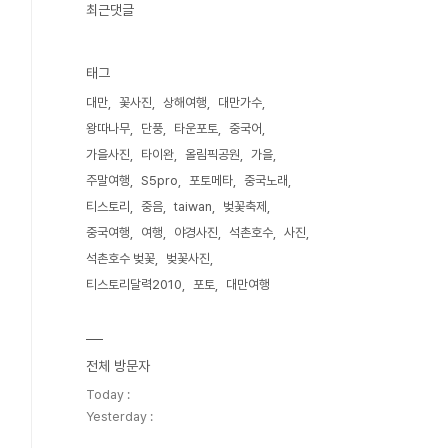
최근댓글
태그
대만
꽃사진
상해여행
대만가수
왕따나무
단풍
타운포토
중국어
가을사진
타이완
올림픽공원
가을
주말여행
S5pro
포토메타
중국노래
티스토리
중음
taiwan
벚꽃축제
중국여행
여행
야경사진
석촌호수
사진
석촌호수 벚꽃
벚꽃사진
티스토리달력2010
포토
대만여행
전체 방문자
Today :
Yesterday :