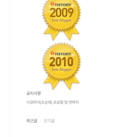
공지사항
시앙라이(조상래) 프로필 및 연락처
최근글
인기글