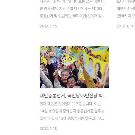
지구촌 '대선의 해' 첫 테이프를 끊은 이번 대
드디어 중화
만 총통선거. 지난 주말 대만에서는 제13대
개표가 시작되
총통선거 및 입법위원(국회의원)선거가 동시
(한국시각 오
에 치뤄졌다. 투표전에는 민진당 차이잉원
지금 현재 
2012. 1. 16.
2012. 1. 14.
(蔡英文) 후보와 국민당 마잉지우(馬英九)
고 있다. 
후보가 접전을 펼칠것으로 예상 되었으나, 개
3,584,9
표를 시작하고 오후 8시쯤 투표 결과가 판가
원 후보는 3
름 났다. 민진당 차이잉원 후보는 45.6% 득
율 보이고 있
표율, 국민당 마잉지우 후보는 51.6 % 득표
차이는 벌어
율, 약 80만표를 앞서 마잉지우 총통이 연임
당선 될 것으
에 성공하였다. 마잉지우 총통의 공략을 간단
선 생생한 
히 요략해보면, 행정부가 내년부터 대만의
vs민진당 
‘행복지수’를 매년 발표하도록 할 것이라고
대만총통선거, 국민당vs민진당 박빙대결
했고, 행복지수는 건강과 환경, 평균수명, 어
린이 보육 등 광범위한 문제들을 포함하게 된
현재 대만은 선거열기로 뜨겁습니다. 이번
다. 이러한 지표들이 행정부의 업무부담을 가
14일 토요일에 중화민국 총통선거를 앞두고
중시키기는 하겠지만..
있습니다. 제 13대 총통선거를 앞두고 TV토
론회를 일주일간격으로 벌써 3차례나 진행되
2012. 1. 11.
었습니다. 이번 총통선거 후보는 현직 총통