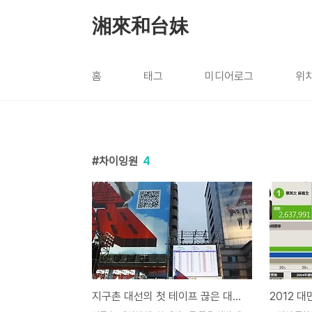
본문 바로가기
湘來和台妹
홈
태그
미디어로그
위
차이잉원
4
지구촌 대선의 첫 테이프 끊은 대만, 마잉지우 총통 연임 성공