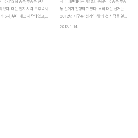
민국 제13회 총통,부총통 선거
지금 대만에서는 제13회 중화민국 총통,부총
었다. 대만 현지 시각 오후 4시
통 선거가 진행되고 있다. 특히 대만 선거는
후 5시)부터 개표 시작되었고,
2012년 지구촌 '선거의 해'의 첫 시작을 알
국민당 마잉지우 총통이 앞서나가
리는 대선이라는 점에서 세계 이목이 집중되
2012. 1. 14.
680만표 개표결과 마잉지우 총통이
고 있다. 전통적으로 북부지방에서는 국민당
67표를 획득 52% 득표율. 차이잉
의 강세, 남부지방에서는 민진당의 텃밭이라
,061,957표를 획득 44% 득표
는 점은 이번 선거에도 그대로 유지되지 않을
다. 시간이 가면 갈수록 득표율
까 예상된다. 지난 2008년도에 비해서 유권
지고 있는 상황 마잉지우 후보가
자수는 76만명이 증가한 총 1800만명이다.
로 판단된다. 2012 대만총통대
연도 인구수 인구증감 유권자수 유권자수 증
투표 현장 대만총통선거, 국민당
감 유권자수∕인구수（%） 2012 — —
박빙대결
18,086,455 764,833 — 2008
22,925,311 351,346 17,321,622
814,443 75.56% 2004 22,573,965
439,188 16,507,179 1,044,554
73.12% 2000 22,13..