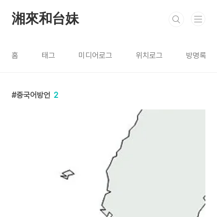
본문 바로가기
湘來和台妹
홈
태그
미디어로그
위치로그
방명록
중국어방언
2