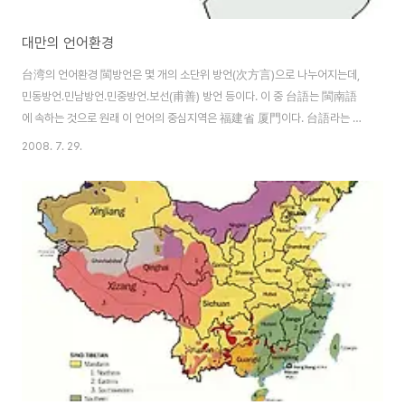
대만의 언어환경
台湾의 언어환경 閩방언은 몇 개의 소단위 방언(次方言)으로 나누어지는데,
민동방언․민남방언․민중방언․보선(甫善) 방언 등이다. 이 중 台語는 閩南語
에 속하는 것으로 원래 이 언어의 중심지역은 福建省 厦門이다. 台語라는 명
칭은 원래는 없었는데 어느 방언이나 그렇듯 경제 문화적인 중심지로 부각되면
2008. 7. 29.
그 지역의 명칭이 방언명칭을 대신하므로 台灣의 부상에 따라서 閩南語는 台
語라는 명칭으로 불리게 되었다. 台灣의 언어환경은 크게 대륙의 보통화를 옮
겨온 국어와, 토착민의 언어인 台語로 대별된다. 台北의 언어실태는 북경에서
멀리 떨어진 지역에서 표준말의 사용이 확산되고 뿌리를 내림에 따라 겪게 되
는 발전과정에 있어서의 흥미로운 실례들을 제공해 주기도 한다. 방언이라는
관점에서 보자면 台北의 인구는 매우 이질적인 요소들..