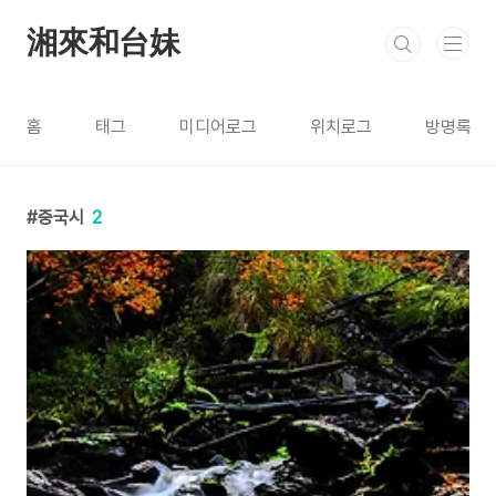
본문 바로가기
湘來和台妹
홈
태그
미디어로그
위치로그
방명록
중국시
2