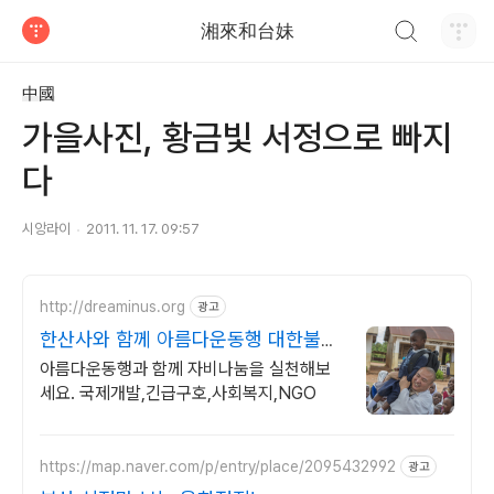
검색하기
湘來和台妹
티스토리
中國
가을사진, 황금빛 서정으로 빠지
다
시앙라이
2011. 11. 17. 09:57
http://dreaminus.org
광고
한산사와 함께 아름다운동행 대한불교
조계종 설립 모금기관
아름다운동행과 함께 자비나눔을 실천해보
세요. 국제개발,긴급구호,사회복지,NGO
https://map.naver.com/p/entry/place/2095432992
광고