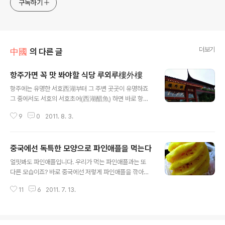
구독하기
더보기
中國
의 다른 글
항주가면 꼭 맛 봐야할 식당 루외루樓外樓
글 내용
항주에는 유명한 서호西湖부터 그 주변 곳곳이 유명하죠
그 중에서도 서호의 서호초어(西湖醋魚) 하면 바로 항주
로우와이로우-루외루(樓外樓)입니다 로우와이로우-루외
9
0
2011. 8. 3.
루(樓外樓)는 중국내에서 뿐만 아니라 해외에서도 유명합
니다. 청나라 도광(道光 )28 년에 지었고 지금까지 150
년이 넘게 성업중이며 유명한 요리사가 많고 맛있는 요리
중국에선 독특한 모양으로 파인애플을 먹는다
도 많습니다. 예를 들면 서호초어 (西湖醋魚), 규화동계
글 내용
(叫花童鷄), 동파육 (東坡肉) 등 요리가 국내외에서도 아
얼핏봐도 파인애플입니다. 우리가 먹는 파인애플과는 또
주 유명합니다. 항주에서 규모가 가장 크고 큰 연회홀은(大
다른 모습이죠? 바로 중국에선 저렇게 파인애플을 깎아서
廳) 5 개나 있고 각 종류의 룸은는 40 여개나 되는데 식사
먹습니다. 자 그럼 과일가게에서 아저씨 파인애플 깎아주
좌석이 1500 여개나 된다고 합니다 로우와이로우의 모습
11
6
2011. 7. 13.
세요 라고 하면 아래의 동영상처럼 깎아줍니다. 왜이렇게
입니다. 정말 중국영화에서 보던 엄청난 규모의 객잔의 느
깎으시나요 했더니 돌기된 부분만 제거하고 더 많은 양을
낌이 물씬 풍깁니다. 정문을 들어서자 커..
먹을 수 있기 위해서라고 합니다. 우리는 마트에서 파인애
플을 사면 프레스로 콱찍어서 주는데, 저렇게 힘들게 깎아