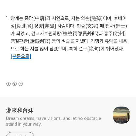
장계는 중당(中唐)의 시인으로, 자는 의손(懿孫)이며, 후베이
성[湖北省] 샹양[襄陽] 사람이다. 현종(玄宗) 때 진사(進士)
가 되었고, 검교사부원외랑(檢校祠部員外郎)과 홍주(洪州)
염철판관(鹽鐵判官) 등의 벼슬을 지냈다. 기행과 유람을 내용
으로 하는 시를 많이 남겼으며, 특히 절구(絶句)에 뛰어났다.
[본문으로]
(새창열림)
로그 정보
湘來和台妹
Dream dreams, have visions, and let no obstacle
stand in your way.