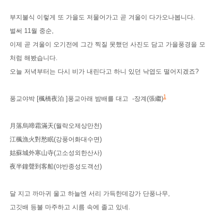
부지불식 이렇게 또 가을도 저물어가고 곧 겨울이 다가오나봅니다.
벌써 11월 중순,
이제 곧 겨울이 오기전에 그간 찍질 못했던 사진도 담고 가을풍경을 모
처럼 해봤습니다.
오늘 저녁부터는 다시 비가 내린다고 하니 있던 낙엽도 떨어지겠죠?
1
풍교야박 [楓橋夜泊 ]풍교아래 밤배를 대고 -장계(張繼)
月落烏啼霜滿天(월락오제상만천)
江楓漁火對愁眠(강풍어화대수면)
姑蘇城外寒山寺(고소성외한산사)
夜半鐘聲到客船(야반종성도객선)
달 지고 까마귀 울고 하늘엔 서리 가득한데강가 단풍나무,
고깃배 등불 마주하고 시름 속에 졸고 있네.