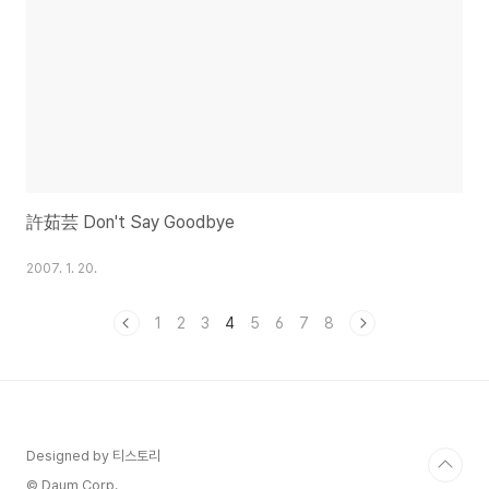
許茹芸 Don't Say Goodbye
2007. 1. 20.
1
2
3
4
5
6
7
8
Designed by 티스토리
© Daum Corp.