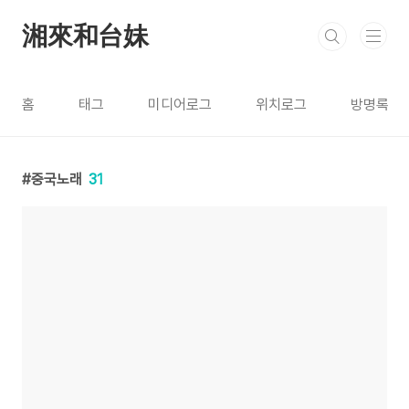
본문 바로가기
湘來和台妹
홈
태그
미디어로그
위치로그
방명록
중국노래
31