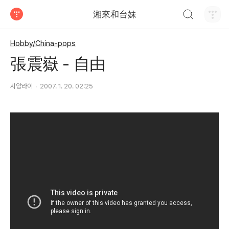
검색하기
湘來和台妹
티스토리
Hobby/China-pops
張震嶽 - 自由
시앙라이
2007. 1. 20. 02:25