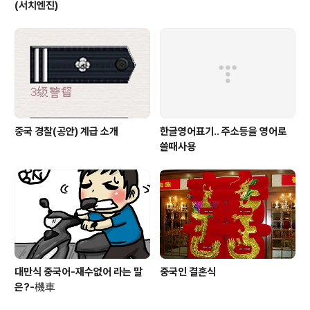
(서치엔진)
중국 경찰(공안) 계급 소개
한글영어표기.. 주소등을 영어로
쓸때사용
대만식 중국어-재수없어 라는 말
중국인 결혼식
은?-機車