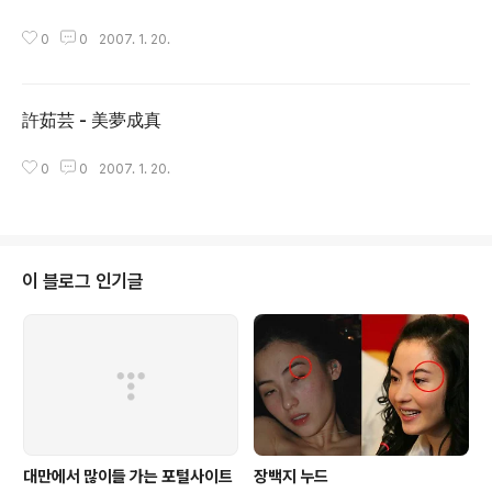
글 내용
0
0
2007. 1. 20.
許茹芸 - 美夢成真
글 내용
0
0
2007. 1. 20.
이 블로그 인기글
대만에서 많이들 가는 포털사이트
장백지 누드