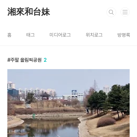
본문 바로가기
湘來和台妹
홈
태그
미디어로그
위치로그
방명록
주말 올림픽공원
2