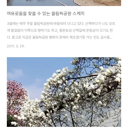
여유로움을 찾을 수 있는 올림픽공원 스케치
3월에는 매주 주말 올림픽공원에 바람쐬러 다니고 있다. 산책하다가 나도 모르
게 발걸음이 이쪽으로 향하기도 하고, 몽촌토성 산책길에 운동삼아 오기도 한
다. 참고로 지금은 올림픽공원 평화의 문에서 체조경기장 가는 인도 공사중이
라 먼지가 많이 나기에, 이쪽으로 가는건 권장하질 않는다. (먼지로 가득..뿌옇
2011. 3. 29.
~) 그 반대쪽으로, 국민체육진흥공단쪽으로 돌아서 보면 왕따나무가 있는 곳으
로 이동가능하다 이젠 이곳 왕따나무가 있는 곳에는 또 새싹이 파릇파릇 돋아
나고 있다. 사람들도 이쪽 몽촌토성 산책길로 마실 나온듯^^ 연인 한쌍은 자전
거를 타고 즐겁게 고고씽~ 여유로워보이는 주말 올림픽공원의 풍경이었다. 얼
른 저 잔디의 색이 녹색으로 쏴아아악 바뀌었으면..