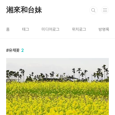
본문 바로가기
湘來和台妹
홈
태그
미디어로그
위치로그
방명록
유채꽃
2