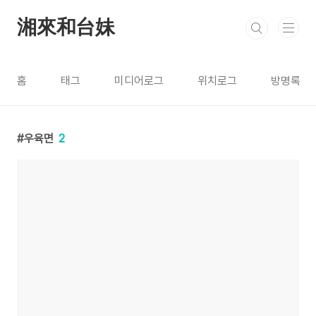
본문 바로가기
湘來和台妹
홈
태그
미디어로그
위치로그
방명록
우육면
2