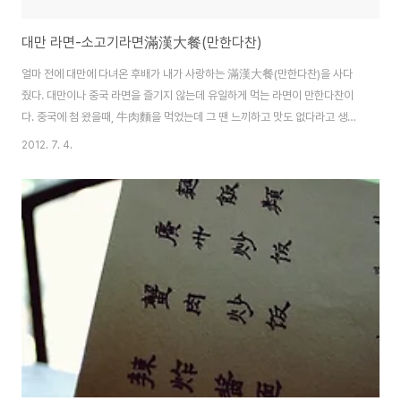
대만 라면-소고기라면滿漢大餐(만한다찬)
얼마 전에 대만에 다녀온 후배가 내가 사랑하는 滿漢大餐(만한다찬)을 사다
줬다. 대만이나 중국 라면을 즐기지 않는데 유일하게 먹는 라면이 만한다찬이
다. 중국에 첨 왔을때, 牛肉麵을 먹었는데 그 땐 느끼하고 맛도 없다라고 생각
했는데 대만 가서 먹어보곤 반하게 되었다.대만에 만한다찬 말고 다른 브랜드
2012. 7. 4.
의 니우로우멘도 있으나 그 맛이 만한다찬에 견줄 수 없다. 후배가 사다준 것은
珍味牛肉麵과 蔥燒牛肉麵. 평상시 국물이 맑은 清燉보다는 간장 등으로
양념을 한 紅燒를 좋아하는데 이 두 라면 모두 紅燒의 방법으로.봉지를 뜯어
보면,면과 고기, 스프, 기름이 들어있다. 대만 라면은 모두 면발이 가늘어서 뚜
껑있는 시리얼 그릇에 담고 그냥 물을 부어 먹기도 한다. 면발이 가늘어 금방 익
는다.만한다찬의 가장 큰 특징은 고기..