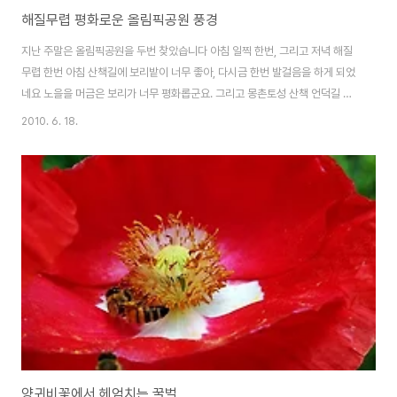
해질무렵 평화로운 올림픽공원 풍경
지난 주말은 올림픽공원을 두번 찾았습니다 아침 일찍 한번, 그리고 저녁 해질
무렵 한번 아침 산책길에 보리밭이 너무 좋아, 다시금 한번 발걸음을 하게 되었
네요 노을을 머금은 보리가 너무 평화롭군요. 그리고 몽촌토성 산책 언덕길 위
로는 열심히 산책중입니다. 저도 사진찍고 나서 몽촌토성 산책길을 상쾌하게
2010. 6. 18.
돌고 집에 내려왔습니다. 왕따나무 오른쪽편에 보리는 많이 익었습니다 곧 탈
곡해도 될것 같네요. 반면 왕따나무 왼쪽에 있는 보리는 아직은 조금 더 기다려
야 할 것 같습니다. 이번주에는 보리밭이 어떻게 변했을지 궁금합니다. +그나
저나 얼마전 북악스카이웨이와 양평에 바람쐬러 간 사진을 백업한 줄 알고 삭
제했는데 그 사진들이 옴팡 날라가버렸네요 +.+ 아꼽 아꼽 ㅠㅠ
양귀비꽃에서 헤엄치는 꿀벌