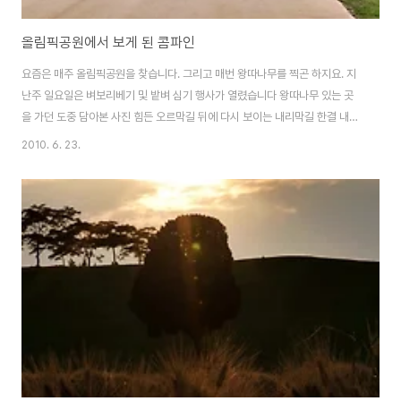
올림픽공원에서 보게 된 콤파인
요즘은 매주 올림픽공원을 찾습니다. 그리고 매번 왕따나무를 찍곤 하지요. 지
난주 일요일은 벼보리베기 및 밭벼 심기 행사가 열렸습니다 왕따나무 있는 곳
을 가던 도중 담아본 사진 힘든 오르막길 뒤에 다시 보이는 내리막길 한결 내려
가기가 편합니다. 올림픽공원 보리,밀밭을 가니 콤바인이 보이네요 시골에서는
2010. 6. 23.
흔히 볼 수 있지만, 서울 시내에서 이렇게 콤바인을 보니 또 다른 느낌 어색하면
서도 신기했습니다. 그리고 다시 밭에는 밭벼를 심고 있는 모습입니다. 전문가
의 손길이 느껴집니다. 완전무장하고 일하고 계신 아주머니~ 그리고 아이들도
부모님과 함께 모를 심고 있네요 더운 땡볕에서 모 심느라 다들 고생이지만 좋
은 추억이 되겠죠? 잠시 왕따나무 인근에서 이런저런 사진도 담고 몽촌토성 길
산책을 하고 되돌아 왔습니다.