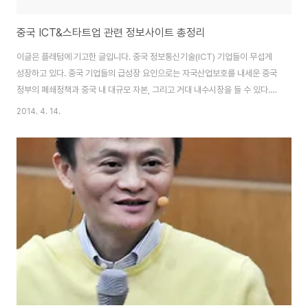
중국 ICT&스타트업 관련 정보사이트 총정리
이글은 플래텀에 기고한 글입니다. 중국 정보통신기술(ICT) 기업들이 무섭게
성장하고 있다. 중국 기업들의 급성장 요인으로는 자국산업보호를 내세운 중국
정부의 폐쇄정책과 중국 내 대규모 자본, 그리고 거대 내수시장을 들 수 있다.
중국기업들은 이를 적극 활용해 글로벌 기업과의 경쟁에서 비교우위를 점유해
2014. 4. 14.
빠른 성장이 가능했다고 볼 수 있다. 또한 한국 못지않게 중국에서도 거센 스타
트업 열풍이 불고있다. 지피지기백전불태(知彼知己百戰不殆 : 상대를 알고
나를 알면 백 번 싸워도 위태롭지 않다) 라는 말이 있듯이 오늘은 중국 스타트
업, 창업 관련된 웹사이트를 소개 한다. 1、 테크&스타트업 미디어36氪，
http://www.36kr.com/ Tech2ipo，http://tech2ipo.com 动点科技
(Techno..