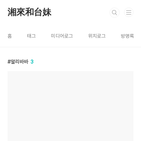
본문 바로가기
湘來和台妹
홈
태그
미디어로그
위치로그
방명록
알리바바
3