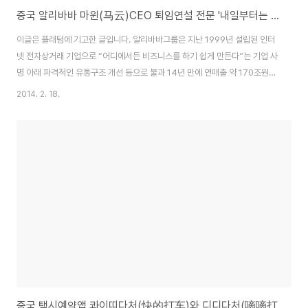
중국 알리바바 마윈(马云)CEO 퇴임연설 전문 '내일부터는 삶이 제 일이 될 것입니다'
이글은 플래텀에 기고한 글입니다. 알리바바그룹은 지난 1999년 설립된 인터
넷 전자상거래 기업으로 “어디에서든 비즈니스를 하기 쉽게 만든다”는 기업 사
명 아래 파격적인 유통구조 개선 등으로 불과 14년 만에 연매출 약 170조원
(2012년 기준)의 글로벌 IT기업으로 성장했다. 중국 내 민영기업 매출규모 13
2014. 2. 18.
위 기업인 알리바바그룹의 두 사이트 타오바오와 티엔마오의 거래액은 무려 1
조 위안(한화 174조원)으로 중국 전체 GDP의 2%에 달하는 금액으로 뉴질랜
드 GDP에 근접한 규모이다. 알리바바는 인구 13억 중국 e-commerce 시
장의 70% 이상을 점유하고 있으며 중국은 물론 세계적으로 ‘소비 경제를 움직
이는 주체’라고 할 수 있다. 이러한 성장세는 이베이와 아마존을 위협하는 수준
이다. 알리바바그..
중국 택시예약앱 콰이띠다처(快的打车)와 디디다처(嘀嘀打车)의 한 판 승부