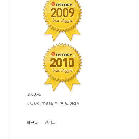
공지사항
시앙라이(조상래) 프로필 및 연락처
최근글
인기글