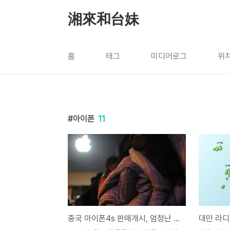
본문 바로가기
湘來和台妹
홈
태그
미디어로그
위
아이폰
11
중국 아이폰4s 판매개시, 엄청난 인파 그 현장