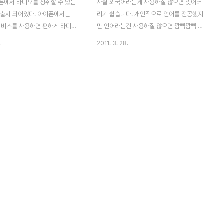
폰에서 라디오를 청취할 수 있는
사실 외국어라는게 사용하질 않으면 잊어버
 출시 되어있다. 아이폰에서는
리기 쉽습니다. 개인적으로 언어를 전공했지
 서비스를 사용하면 편하게 라디오
만 언어라는건 사용하질 않으면 깜빡깜빡 기
있다. 하지만 Fstream의 경우에
억이 가물가물 하는게 보통이다. 특히 언어학
.
2011. 3. 28.
의 주소를 입력해줘야하는 불편 사
습은 반복이라고 할 수 있죠. 공부하는 방법,
그리고 안드로이드 운영체제에서
학습 방법 역시 사람마다 개성이 있는 것입니
nein radio 얼마전에 아이폰에
다. 같은 한국인이라도 한국말이 다 같습디
TORE에서 검색하니 대만 라디오
까? 전라도와 경상도가 틀리고, 경상도와 충
 된 앱이 있었다. Taiwan
청도가 틀리지 않습니까? 지방색은 둘째 치
는 앱 그리고 안드로이드 마켓에는
고라도, 같은 서울 표준말도 빨리 말하는 사
 앱이 있다. 왼쪽은 안드로이드
람, 천천히 말하는 놈, 간드러지게 말하는.. 거
번째 페이지 이미지 그리고 오른쪽
칠게 말하는.. 낮은 톤으로 말하는 ... 높은 톤
Radio TW 스플레시 이미지 이
으로 말하는... 얼굴 모양만큼이나 말하는 속
 간단하다. 목록에서 방송채널을
도, 말하는 톤이 다 다릅니다. 그렇다고 우리
, 그중 taipei에 가장 많은 방
가 한국어로 대화할 때 TV나 라디오 아나운
 때문에 타이페이를 선택^..
서처럼 말을 못한다고 고민하고 실의에 찬 적
이 있습니까? 너..