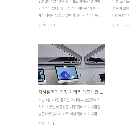
2012년 1월 13일 중국에도 아이폰4S 판매
이젠 스마트
가 시작되었다. 중국 전역에 아이폰4S를 구
앱들이 많이
매하기위해 엄청난 인파가 몰리기 시작. 특히
Fstream
대도시 베이징, 상하이 등지에는 설날 민족
를 들을 수 
2012. 1. 13.
2011. 3. 28
대이동 하는듯한 진풍경을 자아냈다. 특히 현
는 각 방송
장에서는 인터넷이나 인력시장에서 고용된
항이 있다 
줄서기 대행으로 아이폰을 사고자 대기자하
애용했던 Tu
고 있는 사람들까지 나타났다. 12일 저녁부
서 APP S
터 13일 오전까지 줄서기 대행은 RMB
청취에 최적화
100(우리나라돈으로 약 18000원)정도 댓
Radio라
가를 지불하는것으로 확인된다. 애플은 중국
Tadio라는
이동통신사 중에 차이나유니콤(China
Tadio 첫
Unicom-中國聯通)을 통해서 개통할 수 있
은 아이폰에 
지하철역과 가장 가까운 애플매장 윌리스-Willy's
다. 아이폰4S를 32GB의 경우 3년약정으로
다 사용법은
무료 제공하며 16GB의 경우 2년약정 조건
선택할 수 있고
지난 1월 28일 금요일 이대역 4번출구에 위
으로 무료 공급하고 있다. 아이폰4S 공급 차
송채널이 있기
치하고 있는 애플전문 매장 윌리스 이대점을
이나유니콤 홈페이지 차이..
방문하였습니다. 바로 어제 윌리스 이대점이
정식 오픈 되죠. 윌리스 이대점은 총 3층,
2011. 2. 11.
100평 규모로 애플의 모든 제품과 주변기기,