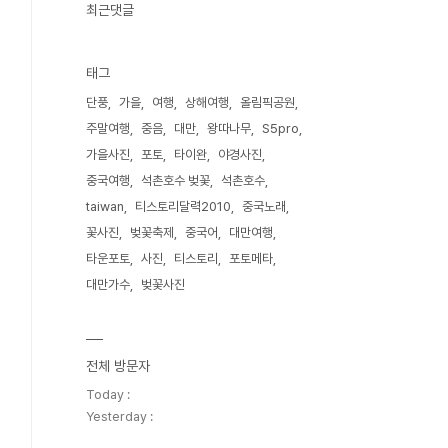
최근댓글
태그
단풍
가을
여행
상해여행
올림픽공원
주말여행
중음
대만
왕따나무
S5pro
가을사진
포토
타이완
야경사진
중국여행
석촌호수 벚꽃
석촌호수
taiwan
티스토리달력2010
중국노래
꽃사진
벚꽃축제
중국어
대만여행
타운포토
사진
티스토리
포토메타
대만가수
벚꽃사진
전체 방문자
Today :
Yesterday :