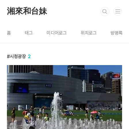
본문 바로가기
湘來和台妹
홈
태그
미디어로그
위치로그
방명록
시청광장
2