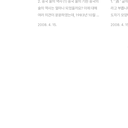
2. 중국 술의 역사 ⑴ 중국 술의 기원 중국의
1. ‘ 酒 ’
술의 역사는 얼마나 되었을까요? 이에 대해
라고 부릅니다
여러 의견이 분분하였는데, 1983년 10월 섬
도자기 모양
서성 眉(미)현 楊家(양가)촌에서 한조의 오
의 옛 글자
2008. 4. 15.
2008. 4. 1
지그릇이 발견됨으로서 6000여년 이상의
인 유(酉: 닭
역사를 가지고 있음이 증명되었죠 전문가들
요. 유(酉)
이 감정한 결과 이 오지그릇이 술용기로서
형 문자에서
5800-6000년의 역사가 있으며 원시사회
모으기 위하
신석기시대의 앙소(仰韶)문화의 유물임이
효시켰던 것
확인되었던 것이죠. 그렇다면 이 술을 만든
유(酉)자가
이는 누구일까요? 술의 역사가 유구했던 만
이 붙게 된 
큼 만든 이에 대한 말들도 많았는데, 대체로
이 오른쪽에 
두가지 기원설이 있는데 하나는 기원전 21세
자는 옥편에
기 중엽사람으로 中夏국왕이었던 杜康(두
주(酒)자는
강)이 만들었을 거란 의견과 - 이전부터 많은
들어있죠. 유
사람들이 두강을 釀酒(양주)의 시조라고 보
는데 원래 술
아왔으며- 다른 하나는 우임금..