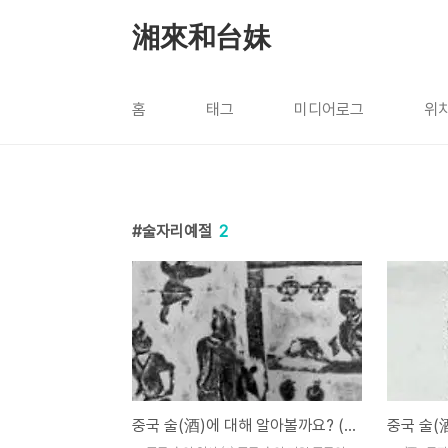
본문 바로가기
湘來和台妹
홈
태그
미디어로그
위
술자리예절
2
중국 술(酒)에 대해 알아볼까요? (2)
중국 술(