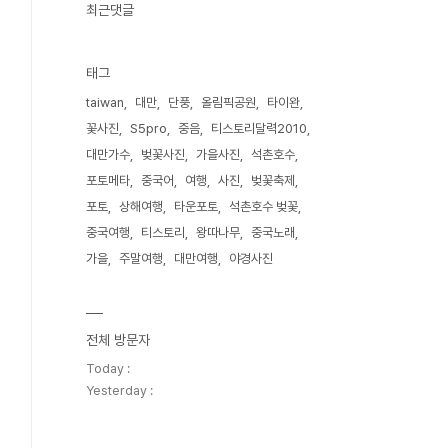
최근댓글
태그
taiwan
대만
단풍
올림픽공원
타이완
꽃사진
S5pro
중음
티스토리달력2010
대만가수
벚꽃사진
가을사진
석촌호수
포토메타
중국어
여행
사진
벚꽃축제
포토
상해여행
타운포토
석촌호수 벚꽃
중국여행
티스토리
왕따나무
중국노래
가을
주말여행
대만여행
야경사진
전체 방문자
Today :
Yesterday :