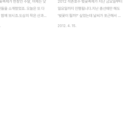
꽃축제가 한창인 주말, 어제는 낮
2012 석촌호수 벚꽃축제가 지난 금요일부터
꽃들을 소개했었죠. 오늘은 또 다
일요일까지 진행됩니다.지난 총선때만 해도
 함께 보시죠.도심의 작은 산과
'벚꽃이 필까?' 싶었는데 날씨가 포근해서 그
나들이 코스로 제격인 석촌호수
런지 금방 꽃 피기 시작.서울시가 발표한 가
.
2012. 4. 15.
양한 문화공간과 맛집들이 즐비
족과 봄나들이하기에 좋은 서울 봄꽃길에 선
연계해 산책하기 좋은 곳이기도 합
정된 석촌호수는 롯데월드와 석촌호수를 둘
 불빛이 비치는 호수 위로 벚나무
러싼 5km 산책로에 수천그루의 왕벚꽃이 만
곳하게 내려앉았고, 분홍빛 벚꽃
발해상춘객 마음을 사로 잡는 곳이기도 합니
 피어난 모습에 시민들의 얼굴은
다. 사람들이 많이 몰리는 시각은 아무래도
이 피어납니다사진을 찍은 시간
오후시간이고, 오전이 비교적 한산합니다.저
8시가 넘어선 늦은 시각 석촌호숫
도 점심 식사전에 잠시 집 밖을 나와 석촌호
이나 운동을 하려는 이들과 상춘
수 벚꽃을 감상하기 위해 오랜만에 큰 카메라
 즐기는 이들로 붐비더군요.그럼
를 짊어지고 나들이 시작.석촌호수 서호 가운
경 조명과 어울리는 벚꽃 사진 함
데 내려가는 계단, 롯데월드 매직아일랜드가
요~ 석촌호수 이전 사진 글 보기
보이는 이 곳. 사진찍기 좋은 포인트 중에 한
15 - [照片] - 석촌호수 벚꽃축
곳입니다.특히 밤에 보면 더 아름답습니다.석
은 즐겁다..
촌호수 벚꽃 야경 보기(201..