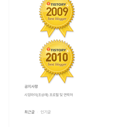
공지사항
시앙라이(조상래) 프로필 및 연락처
최근글
인기글