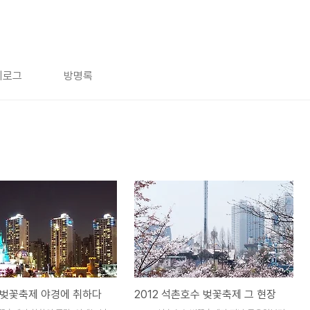
치로그
방명록
 벚꽃축제 야경에 취하다
2012 석촌호수 벚꽃축제 그 현장