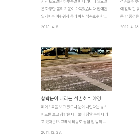
지난 토요일은 하루종일 비 내리더니 일요일
석촌호수 벚
은 화창한 봄의 기운이 가득했습니다.집에만
에 활짝 핀 
있기에는 아쉬워서 동네 마실 석촌호수 한바
른 밤 풍경을
퀴 돌고 왔습니다. 2013년도 석촌호수 벚꽃
공원들도 봄
2013. 4. 8.
2012. 4. 16
축제는 이번주 금요일 4.12 송파소리길 벚꽃
주변에는 다
밤길걷기로 문을 열게 되며,
한 동네와 
4.13(토)~14(일) 동안에는 벚꽃축제 문화예
니다 은은한
술 공연마당, 체험 마당, 먹을거리마당, 포토
가지가 다소
존 등을 운영한다고 합니다. 축제기간 동안
이 하나 둘
석촌호수 일대에서 즐길 수 있는 구립교향악
금세 웃음꽃
단의 연주, 인디밴드 및 청소년밴드, 문화예
도 이미 밤 
술동아리들의 공연은 주민들의 눈과 귀를 즐
가에는 산책
겁게 할 예정이랍니다. 작년 석촌호수 벚꽃
객, 공연을
함박눈이 내리는 석촌호수 야경
사진 구경하기 2012 석촌호수 벚꽃축제 그
석촌호수 야
현장석촌호수 벚꽃축제 야경에 취하다석촌호
께 감상하세
페이스북을 보고 있으니 눈이 내린다는 뉴스
수 벚꽃축제, 상춘객들은 즐겁다. 이번에는
2012/04/
피드를 보고 창밖을 내다보니 정말 눈이 내리
정말 그냥 산책으로 가볍게 나선지라 ..
제, 상춘객들
고 있더군요. 그래서 바람도 쐴겸 집 앞의 놀
이터 석촌호수를 찾았습니다. 오늘 아침 출근
2011. 12. 23.
길에 석촌호수를 쳐다보니 얼음이 얼어있었