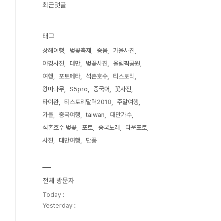
최근댓글
태그
상해여행
벚꽃축제
중음
가을사진
야경사진
대만
벚꽃사진
올림픽공원
여행
포토메타
석촌호수
티스토리
왕따나무
S5pro
중국어
꽃사진
타이완
티스토리달력2010
주말여행
가을
중국여행
taiwan
대만가수
석촌호수 벚꽃
포토
중국노래
타운포토
사진
대만여행
단풍
전체 방문자
Today :
Yesterday :