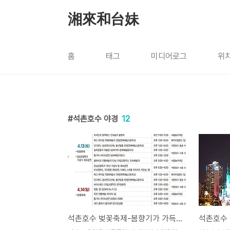
본문 바로가기
湘來和台妹
홈
태그
미디어로그
위
석촌호수 야경
12
석촌호수 벚꽃축제-봄향기가 가득합니다.
석촌호수