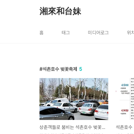
본문 바로가기
湘來和台妹
홈
태그
미디어로그
위
석촌호수 벚꽃축제
5
상춘객들로 붐비는 석촌호수 벚꽃축제