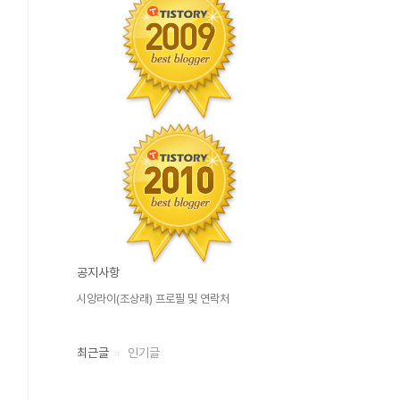
공지사항
시앙라이(조상래) 프로필 및 연락처
최근글
인기글