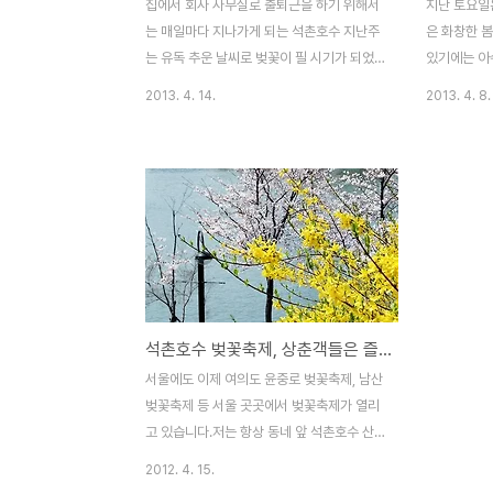
집에서 회사 사무실로 출퇴근을 하기 위해서
지난 토요일
는 매일마다 지나가게 되는 석촌호수 지난주
은 화창한 
는 유독 추운 날씨로 벚꽃이 필 시기가 되었
있기에는 아
지만 아직 벚꽃이 만개하진 않았습니다. 석촌
퀴 돌고 왔습
2013. 4. 14.
2013. 4. 8.
호수 동, 서호 중에 잠실방향으로는 꽃이 비
축제는 이번주
교적 많이 피어있지만 성남 방향으로는 아직
밤길걷기로 
꽃을 피우지 못한채 꽃봉오리만 틔우고 있습
4.13(토)
니다. 이번 주말은 석촌호수 벚꽃축제 행사가
술 공연마당,
열리다보니 석촌호수변 도로변은 차들로 가
존 등을 운
득하네요. 1년중에 이렇게 차가 제일 많이 붐
석촌호수 일
비는 시기죠. 주말에는 가급적 대중교통을 이
단의 연주, 
용하는게 좋을것 같네요. 꽃샘 추위가 지나
술동아리들의
날씨가 어느 정도 풀린 이번 주말은 서울 근
겁게 할 예
석촌호수 벚꽃축제, 상춘객들은 즐겁다
교에서 봄 정취를 느끼기 위해 몰려든 상춘객
사진 구경하
들로 엄청 붐볐습니다. 아이들의 손을 잡고
현장석촌호수
서울에도 이제 여의도 윤중로 벚꽃축제, 남산
봄나들이를 온 가족부터 도시락을 싸들고 봄
수 벚꽃축제
벚꽃축제 등 서울 곳곳에서 벚꽃축제가 열리
소풍을 온 것 같은 연인까지~ ..
정말 그냥 산
고 있습니다.저는 항상 동네 앞 석촌호수 산
책로길에 피어있는 벚꽃을 매일 오가면서 벚
2012. 4. 15.
꽃 상태가 어떤지 보고 있습니다. 석촌호수