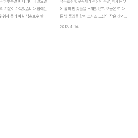
은 하루종일 비 내리더니 일요일
석촌호수 벚꽃축제가 한창인 주말, 어제는 낮
봄의 기운이 가득했습니다.집에만
에 활짝 핀 꽃들을 소개했었죠. 오늘은 또 다
쉬워서 동네 마실 석촌호수 한바
른 밤 풍경을 함께 보시죠.도심의 작은 산과
니다. 2013년도 석촌호수 벚꽃
공원들도 봄나들이 코스로 제격인 석촌호수
2012. 4. 16.
 금요일 4.12 송파소리길 벚꽃
주변에는 다양한 문화공간과 맛집들이 즐비
문을 열게 되며,
한 동네와 연계해 산책하기 좋은 곳이기도 합
~14(일) 동안에는 벚꽃축제 문화예
니다 은은한 불빛이 비치는 호수 위로 벚나무
 체험 마당, 먹을거리마당, 포토
가지가 다소곳하게 내려앉았고, 분홍빛 벚꽃
영한다고 합니다. 축제기간 동안
이 하나 둘 피어난 모습에 시민들의 얼굴은
대에서 즐길 수 있는 구립교향악
금세 웃음꽃이 피어납니다사진을 찍은 시간
인디밴드 및 청소년밴드, 문화예
도 이미 밤 8시가 넘어선 늦은 시각 석촌호숫
 공연은 주민들의 눈과 귀를 즐
가에는 산책이나 운동을 하려는 이들과 상춘
정이랍니다. 작년 석촌호수 벚꽃
객, 공연을 즐기는 이들로 붐비더군요.그럼
기 2012 석촌호수 벚꽃축제 그
석촌호수 야경 조명과 어울리는 벚꽃 사진 함
 벚꽃축제 야경에 취하다석촌호
께 감상하세요~ 석촌호수 이전 사진 글 보기
, 상춘객들은 즐겁다. 이번에는
2012/04/15 - [照片] - 석촌호수 벚꽃축
책으로 가볍게 나선지라 ..
제, 상춘객들은 즐겁다..