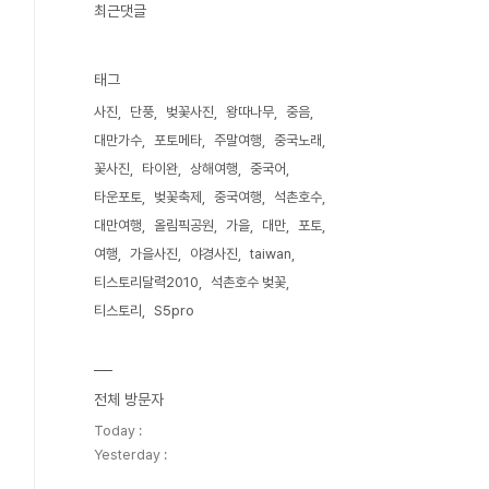
최근댓글
태그
사진
단풍
벚꽃사진
왕따나무
중음
대만가수
포토메타
주말여행
중국노래
꽃사진
타이완
상해여행
중국어
타운포토
벚꽃축제
중국여행
석촌호수
대만여행
올림픽공원
가을
대만
포토
여행
가을사진
야경사진
taiwan
티스토리달력2010
석촌호수 벚꽃
티스토리
S5pro
전체 방문자
Today :
Yesterday :