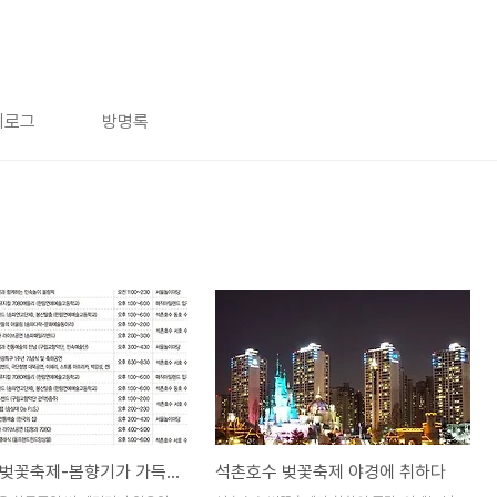
치로그
방명록
석촌호수 벚꽃축제-봄향기가 가득합니다.
석촌호수 벚꽃축제 야경에 취하다