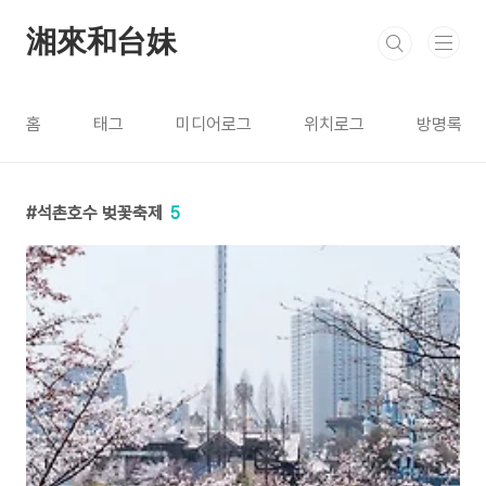
본문 바로가기
湘來和台妹
홈
태그
미디어로그
위치로그
방명록
석촌호수 벚꽃축제
5