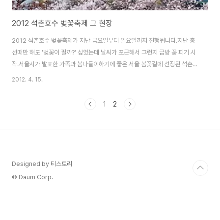
2012 석촌호수 벚꽃축제 그 현장
2012 석촌호수 벚꽃축제가 지난 금요일부터 일요일까지 진행됩니다.지난 총
선때만 해도 '벚꽃이 필까?' 싶었는데 날씨가 포근해서 그런지 금방 꽃 피기 시
작.서울시가 발표한 가족과 봄나들이하기에 좋은 서울 봄꽃길에 선정된 석촌호
수는 롯데월드와 석촌호수를 둘러싼 5km 산책로에 수천그루의 왕벚꽃이 만발
2012. 4. 15.
해상춘객 마음을 사로 잡는 곳이기도 합니다. 사람들이 많이 몰리는 시각은 아
무래도 오후시간이고, 오전이 비교적 한산합니다.저도 점심 식사전에 잠시 집
1
2
밖을 나와 석촌호수 벚꽃을 감상하기 위해 오랜만에 큰 카메라를 짊어지고 나
들이 시작.석촌호수 서호 가운데 내려가는 계단, 롯데월드 매직아일랜드가 보
이는 이 곳. 사진찍기 좋은 포인트 중에 한 곳입니다.특히 밤에 보면 더 아름답
습니다.석촌호수 벚꽃 야경 보기(201..
Designed by 티스토리
© Daum Corp.