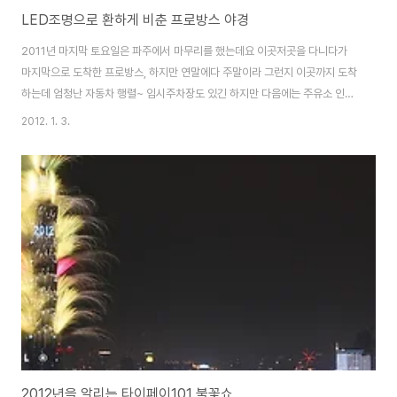
LED조명으로 환하게 비춘 프로방스 야경
2011년 마지막 토요일은 파주에서 마무리를 했는데요 이곳저곳을 다니다가
마지막으로 도착한 프로방스, 하지만 연말에다 주말이라 그런지 이곳까지 도착
하는데 엄청난 자동차 행렬~ 임시주차장도 있긴 하지만 다음에는 주유소 인근
밖에다가 주차하고 걸어가는게 더 낫겠다는 판단이 들더군요. 얼마전 가평 아
2012. 1. 3.
침고요수목원처럼 여기도 온통 전구로 겨울 기운이 한가득 프로방스 빛 축제는
를 주제로 하고, 국내 최대의 빛 터널, 4계절의 사랑을 빛으로 표현한 1,000여
평의 하트공원, 차가운 사랑의 유혹을 푸른 바다와 파도로 표현한 사랑의 바다
등 3가지 큰 테마를 통해 한 겨울의 따뜻한 사랑 이야기를 모두 화려한 빛으로
장식했다고 합니다. 입장료(일반 5.000원, 중-고교생 3,000원, 초등학생 이
하 어린이 무료)가 있..
2012년을 알리는 타이페이101 불꽃쇼