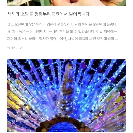
새해의 소망을 평화누리공원에서 빌어봅니다
실로 오랜만에 찾은 임진각 임진각 평화누리 바람의 언덕을 오랜만에 들렀네
요. 파주쪽은 눈이 내렸던지, 눈내린 흔적을 볼 수 있었습니다. 이날 저녁에는
제야의 종소리 울리는 행사가 열렸는데요, 사람이 많을테니 전 오전에 일찍 바
람쐬고 이곳을 빠져나왔습니다 그리고 망배단에서 절을 올리고 계신분도 있었
2012. 1. 6.
습니다. 일행없이 혼자 묵묵히 계속 절을 하고 계시더군요. 그리고 임진각 앞에
는 최북단 평화의 우체통이 있었습니다. 우체통이 가지런히 한줄로 줄 서서 우
편물을 기다리는중. 그리고 맞은편에는 커다랗게 달집태우기 행사 준비가 되어
있더군요. 올해의 소원과 바램을 소박하게 적어서 달집태우기에 함께 묶어 놓
았죠. 당연 첫번째는 우리 가족 모두 건강하고 하는일이 잘되길 바람. 그리고 회
사일도 잘되길 바라는 마음 모두 다 마..