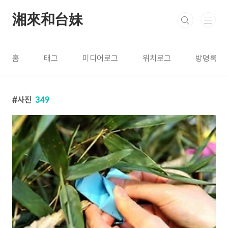
본문 바로가기
湘來和台妹
홈
태그
미디어로그
위치로그
방명록
사진
349