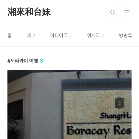
본문 바로가기
湘來和台妹
홈
태그
미디어로그
위치로그
방명록
보라카이 여행
3