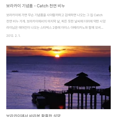
보라카이 기념품 - Catch 천연 비누
보라카이에 가면 무슨 기념품을 사야할까하고 검색하면 나오는 그 집 Catch
천연 비누 가게. 보라카이에서의 마지막 날, 찌든 듯한 날씨에 더위에 약한 시앙
라이님은 에어컨이 나오는 스타벅스 2층에 아이스 아메리카노와 함께 모셔놓
고 지도상으로 거리가 좀 되어 보여서 혼자 비누가게를 찾아나섰다. 나간김에
2012. 2. 1.
보라카이에서 가장 맛있다는 망고 샤베트 가게도 사진 찍어야지 하면서 하고
봤더니 비누 가게는 그 옆집이었다는... 보라카이에서의 며칠 동안 그 앞을 많이
도 다녔었는데 계속 모르고 지나쳤던 것이었다. Catch는 화이트 비치 스테이
션 1-2 사이에 있고 보라카이에서 유일하리라 생각되는 스타벅스 옆옆 건물,
보라카이에서 가장 맛있는 망고 샤베트를 판다는 멕시칸 식당 Manana 옆 건
물에 위치해 있다. 보라카이..
보라카이에서 바라본 황홀한 석양