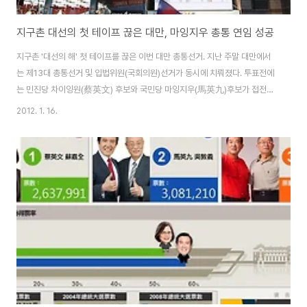
지구촌 대선의 첫 테이프 끊은 대만, 마잉지우 총통 연임 성공
지구촌 '대선의 해' 첫 테이프를 끊은 이번 대만 총통선거. 지난 주말 대만에서
는 제13대 총통선거 및 입법위원(국회의원)선거가 동시에 치뤄졌다. 투표전에
는 민진당 차이잉원(蔡英文) 후보와 국민당 마잉지우(馬英九)후보가 접전을
펼칠것으로 예상 되었으나, 개표를 시작하고 오후 8시쯤 투표 결과가 판가름
2012. 1. 16.
났다. 민진당 차이잉원 후보는 45.6% 득표율, 국민당 마잉지우 후보는 51.6
% 득표율, 약 80만표를 앞서 마잉지우 총통이 연임에 성공하였다. 마잉지우
총통의 공략을 간단히 요략해보면, 행정부가 내년부터 대만의 ‘행복지수’를 매
년 발표하도록 할 것이라고 했고, 행복지수는 건강과 환경, 평균수명, 어린이 보
육 등 광범위한 문제들을 포함하게 된다. 이러한 지표들이 행정부의 업무부담
을 가중시키기는 하겠지만..