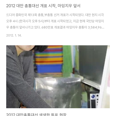
2012 대만 총통대선 개표 시작, 마잉지우 앞서
드디어 중화민국 제13회 총통,부총통 선거 개표가 시작되었다. 대만 현지 시각
오후 4시 (한국시각 오후 5시)부터 개표 시작되었고, 지금 현재 국민당 마잉지
우 총통이 앞서나가고 있다. 680만표 개표결과 마잉지우 총통이 3,584,967
표를 획득 52% 득표율. 차이잉원 후보는 3,061,957표를 획득 44% 득표율
2012. 1. 14.
보이고 있다. 시간이 가면 갈수록 득표율 차이는 벌어지고 있는 상황 마잉지우
후보가 당선 될 것으로 판단된다. 2012 대만총통대선 생생한 투표 현장 대만
총통선거, 국민당vs민진당 박빙대결
2012 대만총통대선 생생한 투표 현장