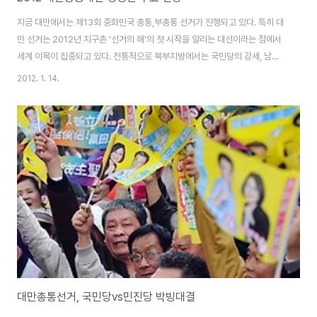
지금 대만에서는 제13회 중화민국 총통,부총통 선거가 진행되고 있다. 특히 대
만 선거는 2012년 지구촌 '선거의 해'의 첫 시작을 알리는 대선이라는 점에서
세계 이목이 집중되고 있다. 전통적으로 북부지방에서는 국민당의 강세, 남부
지방에서는 민진당의 텃밭이라는 점은 이번 선거에도 그대로 유지되지 않을까
2012. 1. 14.
예상된다. 지난 2008년도에 비해서 유권자수는 76만명이 증가한 총 1800만
명이다. 연도 인구수 인구증감 유권자수 유권자수 증감 유권자수∕인구수（%）
2012 — — 18,086,455 764,833 — 2008 22,925,311 351,346
17,321,622 814,443 75.56% 2004 22,573,965 439,188
16,507,179 1,044,554 73.12% 2000 22,13..
대만총통선거, 국민당vs민진당 박빙대결