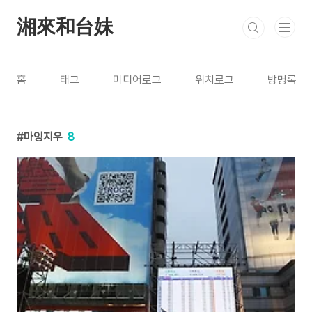
본문 바로가기
湘來和台妹
홈
태그
미디어로그
위치로그
방명록
마잉지우
8