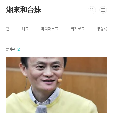
본문 바로가기
湘來和台妹
홈
태그
미디어로그
위치로그
방명록
마윈
2