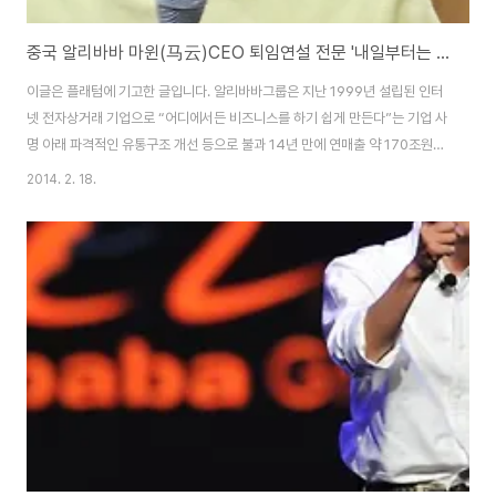
중국 알리바바 마윈(马云)CEO 퇴임연설 전문 '내일부터는 삶이 제 일이 될 것입니다'
이글은 플래텀에 기고한 글입니다. 알리바바그룹은 지난 1999년 설립된 인터
넷 전자상거래 기업으로 “어디에서든 비즈니스를 하기 쉽게 만든다”는 기업 사
명 아래 파격적인 유통구조 개선 등으로 불과 14년 만에 연매출 약 170조원
(2012년 기준)의 글로벌 IT기업으로 성장했다. 중국 내 민영기업 매출규모 13
2014. 2. 18.
위 기업인 알리바바그룹의 두 사이트 타오바오와 티엔마오의 거래액은 무려 1
조 위안(한화 174조원)으로 중국 전체 GDP의 2%에 달하는 금액으로 뉴질랜
드 GDP에 근접한 규모이다. 알리바바는 인구 13억 중국 e-commerce 시
장의 70% 이상을 점유하고 있으며 중국은 물론 세계적으로 ‘소비 경제를 움직
이는 주체’라고 할 수 있다. 이러한 성장세는 이베이와 아마존을 위협하는 수준
이다. 알리바바그..