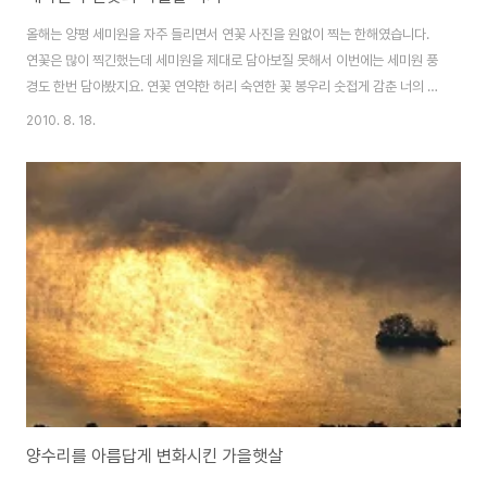
올해는 양평 세미원을 자주 들리면서 연꽃 사진을 원없이 찍는 한해였습니다.
연꽃은 많이 찍긴했는데 세미원을 제대로 담아보질 못해서 이번에는 세미원 풍
경도 한번 담아봤지요. 연꽃 연약한 허리 숙연한 꽃 봉우리 숫접게 감춘 너의 연
보라 미소 첫사랑 때 그녀의 참신하던 모습 구정물 거른 그 사랑 네 뿌리에 칭칭
2010. 8. 18.
감고 싶다 -유일하 님- 세미원도 건물도 새롭게 단장하곤 아마 처음인듯^^ 연
꽃들도 이제 제법 많이 꽃들이 지고, 내년에 다시 인사해야 할 것 같네요 안녕~
이렇게 자주 찍었지만 검은 잉어 연못 이름이 있는지도 몰랐는데 이번에 처음
이름을 알게된 검은잉어 연못 샷 보너스~
양수리를 아름답게 변화시킨 가을햇살