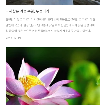
다시찾은 겨울 주말, 두물머리
오랜만에 찾은 두물머리 시간이 흘러흘러 벌써 흰옷으로 갈아입은 두물머리 오
랜만에 찾았다. 한창 연꽃피던 여름에 찾은 이후 반년만에 다시 찾은 양평 때마
침 금요일 많은 눈으로 인해 두물머리에도 하얗게 새옷을 갈아입고 있었다.
2012. 12. 13.