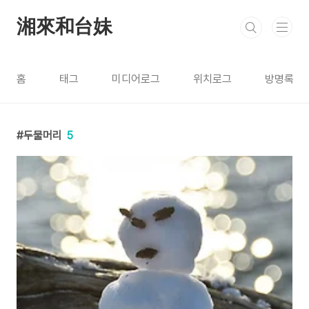
본문 바로가기
湘來和台妹
홈
태그
미디어로그
위치로그
방명록
두물머리
5