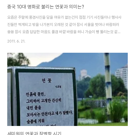
중국 10대 명화로 불리는 연꽃과 의미는?
요즘은 주말에 풍경사진을 담을 여유가 없는건지 점점 기기 사진들이나 행사사
진들만 찍게되고 밖을 나가본지 오래된 것 같아 잠시 서울을 벗어나 바람쐬러
쓩쓩 잠시 요즘 답답한 마음도 풀겸 바깥 바람을 쐬니 가슴이 뻥 뚫리는것 같았
다. 내 단골 놀이터 양평..두물머리와 세미원을 잠시 찾았다. 수련은 이미 많이
2011. 6. 21.
피어있었지만 아직 연꽃은 덜 피어있었다. 연꽃(荷花)은 중국의 10대 명화(名
花) 중 하나로 꼽힌다. 10대 명화 중 연꽃은 난화, 국화, 매화와 더불어 ‘꽃 중의
군자(花中君子)’로 불린다. 고고함과 절개를 상징하는 꽃으로 의미가 부여된
까닭이다 그래서인지 예로부터 수많은 시인과 묵객들은 연꽃을 예찬했다.出淤
泥而不染, 濯淸漣而不妖. “진흙 속에서 자라지만 거기에 더럽혀지지 아니
하고, 맑은 물에 몸을 씻..
세미원의 연꽃과 작별할 시기