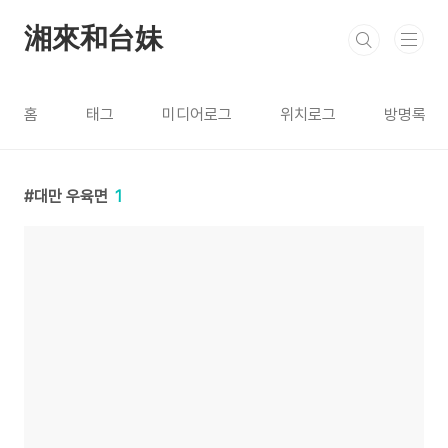
본문 바로가기
湘來和台妹
홈
태그
미디어로그
위치로그
방명록
대만 우육면
1