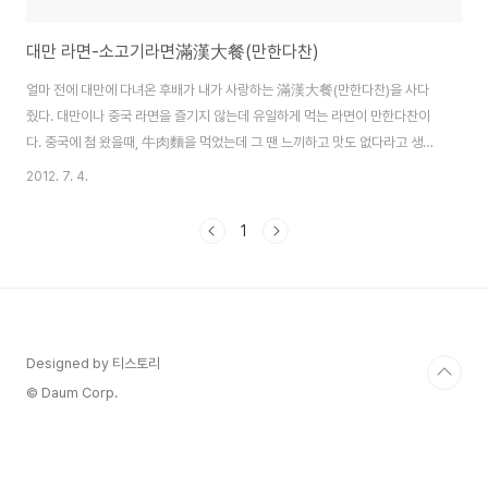
대만 라면-소고기라면滿漢大餐(만한다찬)
얼마 전에 대만에 다녀온 후배가 내가 사랑하는 滿漢大餐(만한다찬)을 사다
줬다. 대만이나 중국 라면을 즐기지 않는데 유일하게 먹는 라면이 만한다찬이
다. 중국에 첨 왔을때, 牛肉麵을 먹었는데 그 땐 느끼하고 맛도 없다라고 생각
했는데 대만 가서 먹어보곤 반하게 되었다.대만에 만한다찬 말고 다른 브랜드
2012. 7. 4.
의 니우로우멘도 있으나 그 맛이 만한다찬에 견줄 수 없다. 후배가 사다준 것은
珍味牛肉麵과 蔥燒牛肉麵. 평상시 국물이 맑은 清燉보다는 간장 등으로
1
양념을 한 紅燒를 좋아하는데 이 두 라면 모두 紅燒의 방법으로.봉지를 뜯어
보면,면과 고기, 스프, 기름이 들어있다. 대만 라면은 모두 면발이 가늘어서 뚜
껑있는 시리얼 그릇에 담고 그냥 물을 부어 먹기도 한다. 면발이 가늘어 금방 익
는다.만한다찬의 가장 큰 특징은 고기..
Designed by 티스토리
© Daum Corp.