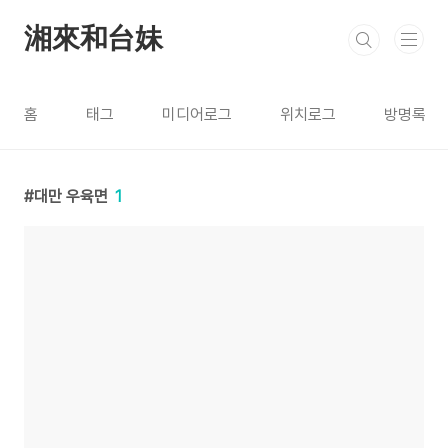
본문 바로가기
湘來和台妹
홈
태그
미디어로그
위치로그
방명록
대만 우육면
1