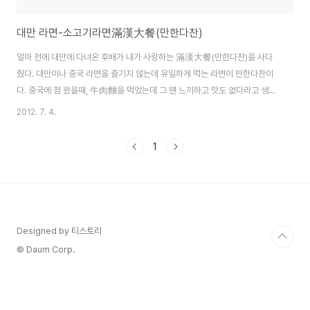
대만 라면-소고기라면滿漢大餐(만한다찬)
얼마 전에 대만에 다녀온 후배가 내가 사랑하는 滿漢大餐(만한다찬)을 사다
줬다. 대만이나 중국 라면을 즐기지 않는데 유일하게 먹는 라면이 만한다찬이
다. 중국에 첨 왔을때, 牛肉麵을 먹었는데 그 땐 느끼하고 맛도 없다라고 생각
했는데 대만 가서 먹어보곤 반하게 되었다.대만에 만한다찬 말고 다른 브랜드
2012. 7. 4.
의 니우로우멘도 있으나 그 맛이 만한다찬에 견줄 수 없다. 후배가 사다준 것은
珍味牛肉麵과 蔥燒牛肉麵. 평상시 국물이 맑은 清燉보다는 간장 등으로
1
양념을 한 紅燒를 좋아하는데 이 두 라면 모두 紅燒의 방법으로.봉지를 뜯어
보면,면과 고기, 스프, 기름이 들어있다. 대만 라면은 모두 면발이 가늘어서 뚜
껑있는 시리얼 그릇에 담고 그냥 물을 부어 먹기도 한다. 면발이 가늘어 금방 익
는다.만한다찬의 가장 큰 특징은 고기..
Designed by 티스토리
© Daum Corp.