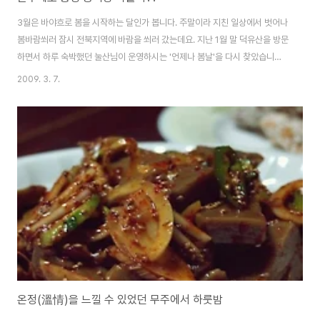
3월은 바야흐로 봄을 시작하는 달인가 봅니다. 주말이라 지친 일상에서 벗어나
봄바람쐬러 잠시 전북지역에 바람을 쐬러 갔는데요. 지난 1월 말 덕유산을 방문
하면서 하루 숙박했던 눌산님이 운영하시는 '언제나 봄날'을 다시 찾았습니다.
그리고 이번에도 저와 함께 동행한 해피아름드리님~^^ 이번에는 눌산형님과
2009. 3. 7.
형수님 해피아름드리님 그리고 시앙라이 저 이렇게 4명이 봄바람을 쐬러 가다
가 17번국도에서 들린곳 전북 완주군 경천면에 위치한 용복마을입니다. 용복
마을은 '이쁜 마을 만들기' 사업으로 마을 벽면에 이쁜 그림으로 이루어져 있었
습니다^^ 그리고 마을 어귀에는 타일로 이쁘게 지도를 꾸며 놓았네요. 17번 국
도에서 볼 수 있는 벽면입니다 용복마을 in 미술로 말걸기~ 라는 문구가 눈에
확 들어오는데요. 들어가기 ..
온정(溫情)을 느낄 수 있었던 무주에서 하룻밤