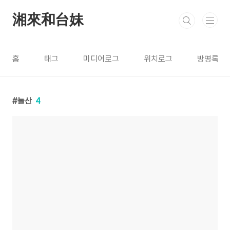
본문 바로가기
湘來和台妹
홈
태그
미디어로그
위치로그
방명록
눌산
4