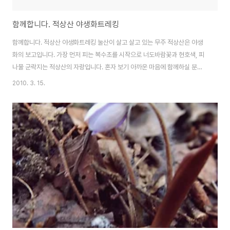
함께합니다. 적상산 야생화트레킹
함께합니다. 적상산 야생화트레킹 눌산이 살고 살고 있는 무주 적상산은 야생
화의 보고입니다. 가장 먼저 피는 복수초를 시작으로 너도바람꽃과 현호색, 피
나물 군락지는 적상산의 자랑입니다. 혼자 보기 아까운 마음에 함께하실 분을
모십니다. - 일시 : 2010년 3월 20일(토) 19시 - 3월 21일(일) 13시 / 1박2
2010. 3. 15.
일 - 장소 : 무주 적상산 아래 '여행자의 집 언제나 봄날' (http://nulsan.net) -
주관 : 눌산 (http://nulsan.net/notice/732) - 인원 : 10명 미만 - 준비물 :
간편한 산행복장, 간식, 각자 마실 酒 - 주요일정 : 언제나 봄날 숙박-저녁 식사
와 음주 시간-조식 후 적상산 명소 탐방-복수초, 야생화 군락지 트레킹(약 2시
간 내외) - 난이도..