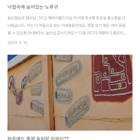
낙엽속에 숨어있는 노루귀
눌산형님과 형수님 그리고 해피아름드리님 저 이렇게 4명 토요일 봄소풍을 다
녀왔습니다. 저는 다 처음으로 보는 야생꽃들인데요. 정말 보기 힘든 여러 꽃을
볼 수 있도록 안내해주신 눌산님 감사드려요^.^ 다들 어디가 여행하기 좋은지..
추천여행지를 묻곤하는데 눌산형님 曰 누구랑 함께 하는지에 따라 그 재미와
2009. 3. 10.
보는 것이 달라진다라는 말에 정말 이번에 백배 공감하고 왔습니다^^ 오늘은
노루귀 찍은 사진들을 올려볼까 합니다. 노루귀 잎보다 꽃이 먼저 핀다. 꽃은 이
른봄 나무들에 잎이 달리기 전인 3~4월에 자주색으로 피나, 때때로 하얀색 또
는 분홍색을 띠기도 한다. 꽃에 꽃잎은 없고 6장의 꽃받침잎이 꽃잎처럼 보인
다. 3갈래로 나누어진 잎은 토끼풀의 잎과 비슷하며 꽃이 진 다음에 뿌리에서
나오는데, 털이 돋은 잎..
완주에도 통영 동피랑 마을이??