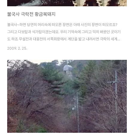
불국사 극락전 황금복돼지
불국사~하면 당연히 머리속에 떠오른 장면은 아래 사진의 장면이 떠오르죠?
그리고 다보탑과 석가탑이겠는데요. 우리 기억속에 그리고 익히 봐왔던 곳이기
도 하죠 무설전과 대웅전의 서쪽회랑에서 계단을 밟고 내려서면 극락의 세계의
중심 건물인 극락전이 있습니다. 극락전은 중생의 고난과 고통을 살피고 구제
2009. 2. 25.
하는 극락정토의 주불이신 아미타부처님을 모신곳입니다. 극락정토를 상징하
는 불극사 극락전은 마흔여덟가지의 큰 원으로 중생제도의 서원을 닮고 있습니
다. 이 황금돼지는 제물과 의식의 풍요로움을 상징하고 복을 가져다주는 길한
동물로 여기여지어 행복과 즐거움이 가득하다는 극락정토의 복돼지~ 안양문
에서 연화 칩보교를 다시 한 번 더 내려다보며 연꽃무늬를 확인하고 돌아나오
는 길에 불국사 들목에서 주목했던 석축의 옆면을 볼 수 ..