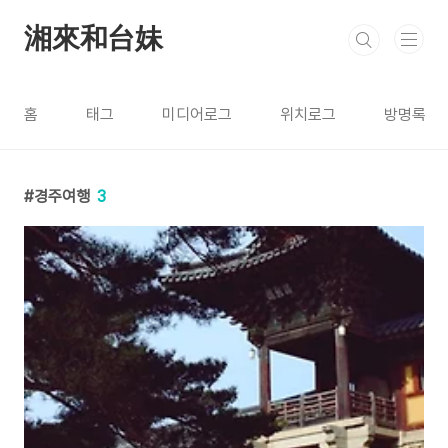
본문 바로가기
湘來和台妹
홈
태그
미디어로그
위치로그
방명록
경주여행
3