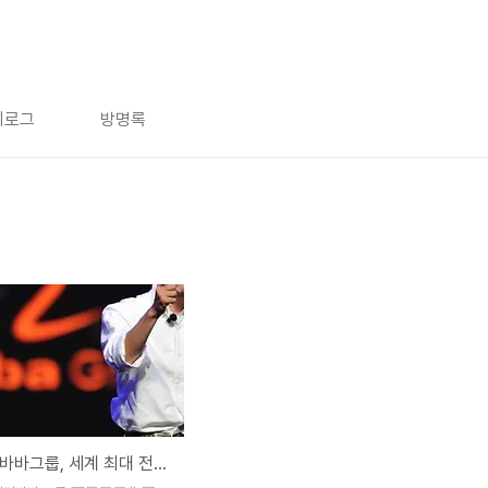
치로그
방명록
중국 알리바바그룹, 세계 최대 전자상거래 업체로 우뚝서다