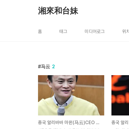
본문 바로가기
湘來和台妹
홈
태그
미디어로그
위
马云
2
중국 알리바바 마윈(马云)CEO 퇴임연설 전문 '내일부터는 삶이 제 일이 될 것입니다'