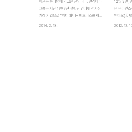
이글은 플래텀에 기고한 글입니다. 알리바바
12월 3일
그룹은 지난 1999년 설립된 인터넷 전자상
은 온라인쇼
거래 기업으로 “어디에서든 비즈니스를 하기
엔마오(天猫-
쉽게 만든다”는 기업 사명 아래 파격적인 유
2012년 1
2014. 2. 18.
2012. 12. 1
통구조 개선 등으로 불과 14년 만에 연매출
안(한화 약 
약 170조원(2012년 기준)의 글로벌 IT기업
알리바바 그룹
으로 성장했다. 중국 내 민영기업 매출규모
월, 올해 
13위 기업인 알리바바그룹의 두 사이트 타오
로 호언장담
바오와 티엔마오의 거래액은 무려 1조 위안
(马云) CE
(한화 174조원)으로 중국 전체 GDP의 2%
소셜네트워크
에 달하는 금액으로 뉴질랜드 GDP에 근접한
와 중국 인
규모이다. 알리바바는 인구 13억 중국 e-
밝혔다. 타
commerce 시장의 70% 이상을 점유하고
국 최대의 
있으며 중국은 물론 세계적으로 ‘소비 경제를
거래의 약 8
움직이는 주체’라고 할 수 있다. 이러한 성장
의 11개월간
세는 이베이와 아마존을 위협하는 수준이다.
매액 18.4
알리바바그..
알리바..