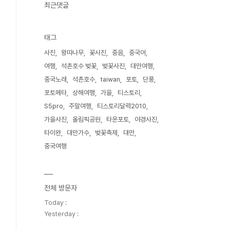
최근댓글
태그
사진
왕따나무
꽃사진
중음
중국어
여행
석촌호수 벚꽃
벚꽃사진
대만여행
중국노래
석촌호수
taiwan
포토
단풍
포토메타
상해여행
가을
티스토리
S5pro
주말여행
티스토리달력2010
가을사진
올림픽공원
타운포토
야경사진
타이완
대만가수
벚꽃축제
대만
중국여행
전체 방문자
Today :
Yesterday :