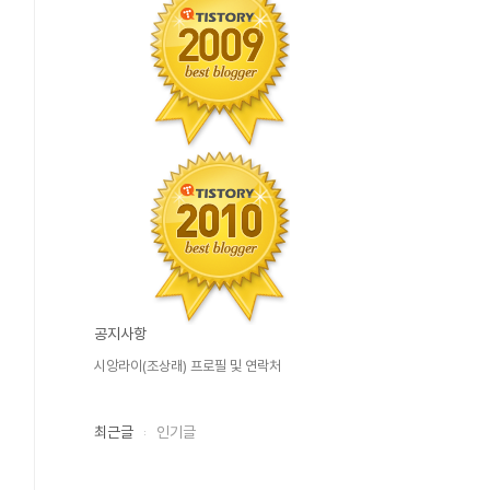
공지사항
시앙라이(조상래) 프로필 및 연락처
최근글
인기글