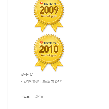
공지사항
시앙라이(조상래) 프로필 및 연락처
최근글
인기글