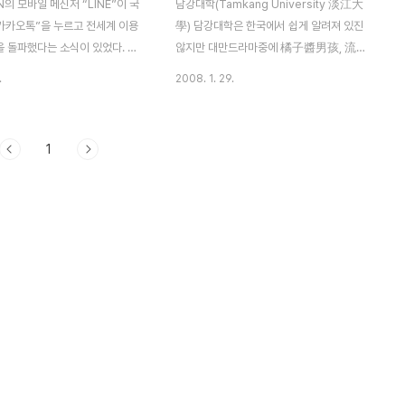
N의 모바일 메신저 “LINE”이 국
담강대학(Tamkang University 淡江大
“카카오톡”을 누르고 전세계 이용
學) 담강대학은 한국에서 쉽게 알려져 있진
을 돌파했다는 소식이 있었다. 국
않지만 대만드라마중에 橘子醬男孩, 流星
인 이용자는 소수에 불가하지만
花園 촬영 장소로 중드에 관심이 있으신분은
.
2008. 1. 29.
앱스토어에서 무료앱 부분 1위의
캠퍼스 배경으로 한번씩은 봤을 겁니다. 저는
에서의 라인의 인기는 익히 알려
대학 학부시절 교환학생으로 淡江大學에서
본 외에 라인이 대세인 곳으로 대
1년동안 공부할 수 있는 좋은 기회였는데 여
1
그 외 홍콩, 태국, 말레이시아, 마
긴 한국어과가 개설되어있지 않기 때문에 한
 6월에 발표된 기사에 따르면 대
국인도 정말 손가락으로 꼽을 수 있을것입니
인 이용자가 600만에 달한다고
다. 언어중심센타는 台北 古亭站 에서 가깝
의 인구2300만명이며 전체인구
구요. 우선 담강대학을 어떻게 가는지 간단히
용) 대만에서는 영화 “말할 수 없는
소개하면 MRT 지하철을 타시고 淡水 종점
리에게도 많이 알려진 꿰이룬메이
에서 하차합니다 그리고 지하철 출구로 나오
 모델로 라인을 광고하고 있다.
시면 횡단보도로 길을 건너신후 도보로 가는
우리 나라처럼 비싼 통신비에 사
방법과 버스를 타는 방법이 있습니다. 걸어
이 고조되어 요금 인하를 촉구하
갈경우는 약 10분(주유소에서 시장길-英傳
인..
路 따라 쭈욱 올라가시다 보면 아주 ..