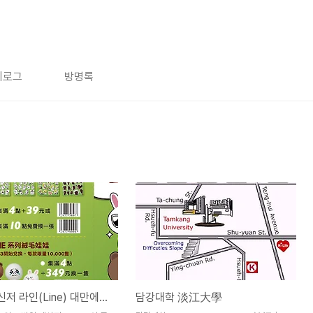
치로그
방명록
모바일메신저 라인(Line) 대만에서 인기
담강대학 淡江大學