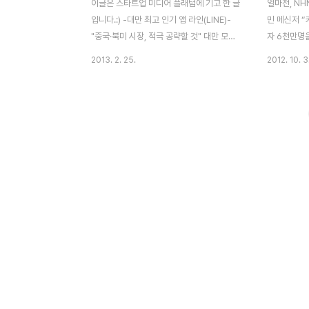
이글은 스타트업 미디어 플래텀에 기고 한 글
얼마전, NH
입니다.:) -대만 최고 인기 앱 라인(LINE)-
민 메신저 
"중국·북미 시장, 적극 공략할 것" 대만 모바
자 6천만명
일 메신저 ‘라인’ 두 명 중 한 명 사용하고 있
내에서의 라
2013. 2. 25.
2012. 10. 3
음 NHN의 모바일 메신저 ‘라인’이 출시된 후
26개국의 
1년 반만에 이용자 수가 1억 명을 돌파했다.
앱이다.일본
2011년에 출시된 글로벌 모바일 메신저 서
져 있다. 일
비스로 2013년 1월 18일 기준 대만, 일본,
만이 있다.(
홍콩, 태국 등 231개국에서 1억 명 이상의 이
카오 등) 올
용자를 확보하고 있어 관심이 집중되고 있다.
만에서는 라
서비스 시작 후 약 1년 7개월 만이다. 트위터
했다.(대만
(49개월), 페이스북(54개월)과 비교해 2~3
의 1/4 사
배 빠른 속도이며, 올해 글로벌 이용자 수가
비밀”로 우
2억 명을 넘어설 것으로 내부에서 전망했다.
(桂綸鎂)가
대만의 2,300만명 인구 중 1,000만 명이 라
대만에서도 
인을 사용하..
람들의 불만
고 있다.이로