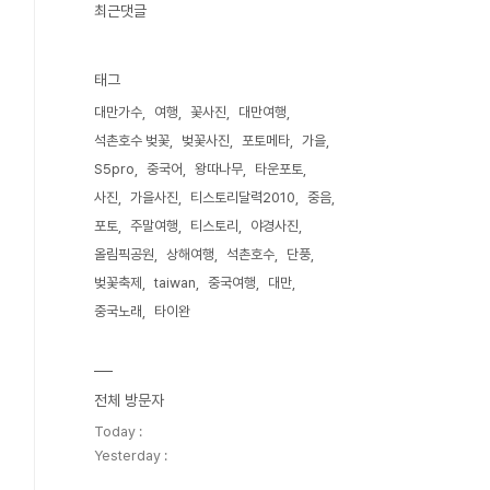
최근댓글
태그
대만가수
여행
꽃사진
대만여행
석촌호수 벚꽃
벚꽃사진
포토메타
가을
S5pro
중국어
왕따나무
타운포토
사진
가을사진
티스토리달력2010
중음
포토
주말여행
티스토리
야경사진
올림픽공원
상해여행
석촌호수
단풍
벚꽃축제
taiwan
중국여행
대만
중국노래
타이완
전체 방문자
Today :
Yesterday :