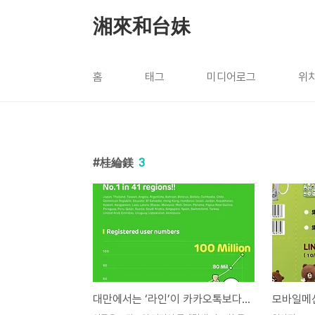
본문 바로가기
湘來和台妹
홈
태그
미디어로그
위
桂綸鎂
3
대만에서는 ‘라인’이 카카오톡보다 더 인기