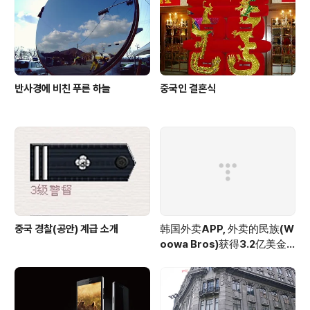
반사경에 비친 푸른 하늘
중국인 결혼식
중국 경찰(공안) 계급 소개
韩国外卖APP, 外卖的民族(W
oowa Bros)获得3.2亿美金
投资