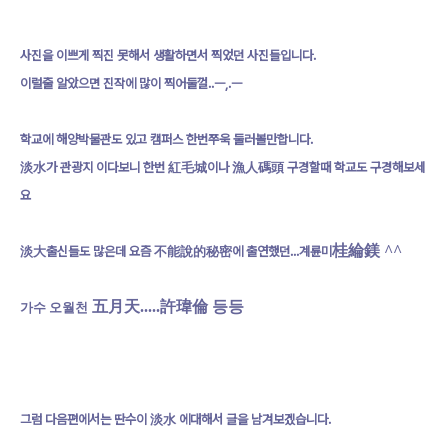
사진을 이쁘게 찍진 못해서 생활하면서 찍었던 사진들입니다.
이럴줄 알았으면 진작에 많이 찍어둘껄..ㅡ,.ㅡ
학교에 해양박물관도 있고 캠퍼스 한번쭈욱 둘러볼만합니다.
淡水가 관광지 이다보니 한번 紅毛城이나 漁人碼頭 구경할때 학교도 구경해보세
요
桂綸鎂 ^^
淡大출신들도 많은데 요즘 不能說的秘密에 출연했던...계륜미
五月天.....許瑋倫 등등
가수 오월천
그럼 다음편에서는 딴수이 淡水 에대해서 글을 남겨보겠습니다.