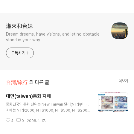
로그 정보
湘來和台妹
Dream dreams, have visions, and let no obstacle
stand in your way.
구독하기
더보기
台灣/旅行
의 다른 글
대만(taiwan)통화 지폐
글 내용
중화민국의 통화 단위는 New Taiwan 달러(NT$)이다.
지폐는 NT$2000, NT$1000, NT$500, NT$200,
NT$100가 있고, 주화는 NT$50, NT$20, NT$10, N
4
0
2008. 1. 17.
T$5, NT$1가 있다. 외환은 정부 지정은행이나 호텔에서
환전할 수 있다. 환전 시, 주어진 영수증은 떠나기 전 사용