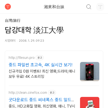
검색하기
湘來和台妹
티스토리
台灣/旅行
담강대학 淡江大學
시앙라이
2008. 1. 29. 09:23
http://filesun.pro
광고
중드 파일썬 초고속, 4K 실시간 보기!
신규가입 0원 이벤트! 최신 영화,드라마,애니
모두 무료! 4K 스트리밍
http://clean.cinefox.com
광고
굿다운로드 중드 씨네폭스 중드 일드
30%할인
중드, HD고화질 영화, 최신영화, 애니, TV시