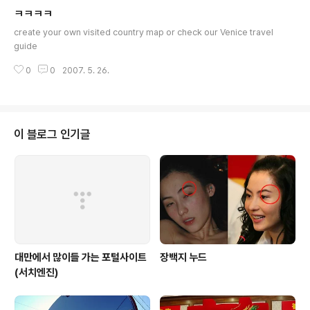
치 않은 NT달러를 환전하기 위해 제시해야 한다. 아메리칸
ㅋㅋㅋㅋ
익스프레스, 마스터 카드, 비자 그리고 디너 클럽 같은 신용
글 내용
카드를 사용할 수 있다. 타이완의 지폐와 주화의 위조방지
create your own visited country map or check our Venice travel
를 위해 대만중앙은행은 7월 1일부터 새 NT$2,000지폐
guide
를 발행했고, 아래와 같이 예전의 지폐와 주화 유통을 중단
했다. 지폐 : NT$1000, NT$500, NT$100, NT$50
0
0
2007. 5. 26.
의 지폐액면에 대만은행이라고 기입된..
이 블로그 인기글
대만에서 많이들 가는 포털사이트
장백지 누드
(서치엔진)