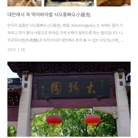
대만에서 꼭 먹어봐야할 샤오롱빠오小籠包
만두의 일종인 샤오롱빠오 (小籠包, 병음: Xiǎolóngbāo) 는 속에는 즙이 가
득하고 맛이 좋아 사람으로 하여금 크게 식욕이 동하도록 하는 음식입니다. 니
우로우미엔(牛肉麵)과 마찬가지로 대만에서 흔히 볼 수 있는 샤오츠(小吃, 간
단한 먹거리)로서 대만에 오는 외국 관광객들이 꼭 들려서 먹는 음식 중 하나입
2012. 1. 19.
니다. 샤오롱빠오의 기원 샤오롱빠오는 북송시대(서기 960~1127년)의 유명
한 왕로우(王樓)란 요릿집에서 만든 「산똥메이화빠오즈(山洞梅花包子)」에
서 유래한다고 합니다. 샤오롱바오의 기원은 청나라 동치 10년 1871년에 중국
의 嘉定縣 南翔鎮(현 상하이시 지아딩구 난샹쩐 )의 음식점 「고의원」(古猗
園)의 점주 황명현이 당시 유행하던 돼지고기를 넣은 만두를 개량해 「남상대육
만두」(南翔大肉饅頭)를 팔기..