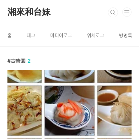
본문 바로가기
湘來和台妹
홈
태그
미디어로그
위치로그
방명록
古猗園
2