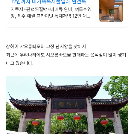
12인까지 대가족독채풀빌라 완전독채
프라이빗 가족저택
자쿠지+편백찜질방+바베큐 완비, 여름수영
장, 제주 애월 프라이빗 독채저택 12인 대가
족도 각자의 공간이 충분한 제주 애월 프라이
빗 독채 가족저택
상하이 샤오롱빠오의 고장 난시앙을 찾아서
최근에 우리나라에도 샤오롱빠오을 판매하는 음식점이 많이 생겨
나고 있습니다.