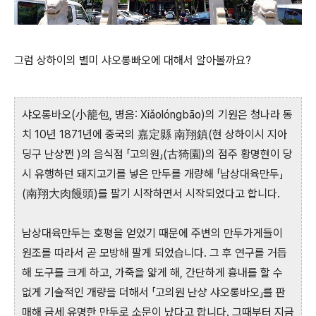
그럼 상하이의 별미 샤오롱빠오에 대해서 알아볼까요?
샤오롱바오(小籠包, 병음: Xiǎolóngbāo)의 기원은 청나라 동
치 10년 1871년에 중국의 嘉定縣 南翔鎮(현 상하이시 지아
딩구 난샹쩐 )의 음식점 「고의원」(古猗園)의 점주 황명현이 당
시 유행하던 돼지고기를 넣은 만두를 개량해 「남상대육만두」
(南翔大肉饅頭)를 팔기 시작하면서 시작되었다고 합니다.
남상대육만두는 호평을 얻었기 때문에 주변의 만두가게들이
원조를 따라서 곧 모방해 팔게 되었습니다. 그 후 연구를 거듭
해 도구를 크게 하고, 가죽을 얇게 해, 간단하게 흉내를 할 수
없게 기술적인 개량을 더해서 「고의원 난샹 샤오롱바오」를 판
매해 금세 유명한 만두로 소문이 났다고 합니다. 그때부터 지금