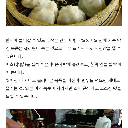
한입에 들어갈 수 있도록 작은 만두이며, 샤오롱빠오 안에 가득 담
긴 육즙은 젤라틴이 녹은 것으로 매우 뜨거워 자칫 입천장을 델 수
있습니다.
미초(米醋)를 살짝 찍은 후 숟가락에 올려놓고, 한쪽 옆을 살짝 베
어 뭅니다.
찢어진 피 사이로 흘러나온 육즙을 마신 후 만두를 먹으면 제대로
즐기는 것. 얇은 피가 녹듯이 사라지면 소의 풍부하고 고소한 맛을
느낄 수 있습니다.