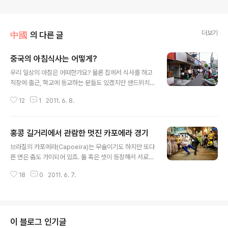
더보기
中國
의 다른 글
중국의 아침식사는 어떻게?
글 내용
우리 일상의 아침은 어떠한가요? 물론 집에서 식사를 하고
직장에 출근, 학교에 등교하는 분들도 있겠지만 샌드위치,
김밥 종류의 간단한 음식으로 간단히 해결하는 경우가 많
12
1
2011. 6. 8.
습니다. 그럼 중국에서는 아침을 뭘로 먹을까요? 중국 역시
거창하게 먹기보단 간단하게 출근 등교길에 아침을 해결하
는 경우가 많습니다. 주거지역 인근에는 아침6시쯤 손수레
홍콩 길거리에서 관람한 멋진 카포에라 경기
를 끌고 노점상인들이 모여듭니다. 흔히 볼 수 먹는 음식은
글 내용
몇가지 정해져 있습니다. 딴삥(蛋餅=계란부침개) 루오뽀
브라질의 카포에라(Capoeira)는 무술이기도 하지만 또다
까오(蘿蔔糕=무를 이용한 부침개떡) 요우티아오(油條=
른 면은 춤도 가미되어 있죠. 둘 혹은 셋이 등장해서 서로
꽈배기 같이 튀긴 음식) 또우지앙(豆漿=우리나라의 콩국)
싸움의 기술과 동작을 보여주지만, 서로 간에 신체적인 접
샤오롱빠오(小龍包=작은만두 소룡포) 油條 처음에 봤을
18
0
2011. 6. 7.
촉은 없습니다 .그보다는 북과 토속 현악기와 탬버린 등의
때는 펄펄 끓는 기름 솥과 기름이 잘잘 흐르는 튀김이 부담
리듬악기와 함께 리듬에 맞춰 혼자서, 혹은 둘이서 보여주
스럽기도 하지만, 갓 튀겨낸 바삭바삭한 밀가..
는 동작만 존재하기 때문이죠 카포에라 라는 이름은 풀, 풀
밭, 숲 등을 의미하는 말에서 나왔다고 합니다그렇다면 카
포에라라 단순한 춤인일까요? 대체적으로 아프리카에서
이 블로그 인기글