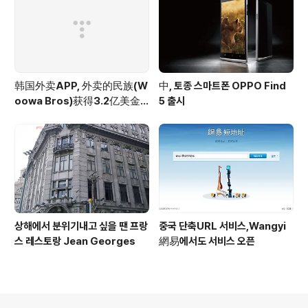
韩国外卖APP, 外卖的民族(W
中, 토종 스마트폰 OPPO Find
oowa Bros)获得3.2亿美金
5 출시
投资
상해에서 분위기내고 싶을 땐 프랑
중국 단축URL 서비스,Wangyi
스 레스토랑 Jean Georges
網易에서도 서비스 오픈