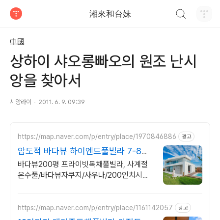
검색하기
湘來和台妹
티스토리
中國
상하이 샤오롱빠오의 원조 난시
앙을 찾아서
시앙라이
2011. 6. 9. 09:39
https://map.naver.com/p/entry/place/1970846886
광고
압도적 바다뷰 하이엔드풀빌라 7-8월
한정 수영장 포함
바다뷰200평 프라이빗독채풀빌라, 사계절
온수풀/바다뷰자쿠지/사우나/200인치시네
마 바다뷰 자쿠지 상시 무료, 7-8월 한정 수
영장포함, 핀란드식 사우나,200평정원
https://map.naver.com/p/entry/place/1161142057
광고