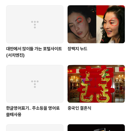
납치를 한 노예들이 이 나라 저 나라로 팔려 다니던 노예무
역이 성행하던 시절에 브라질로 들어온 것입니다. 때문에
카포에라는 아프리카 부족의 춤과 의식에 뿌리를 두고 있
죠.태권도나 유도 혹은 합기도와 같은 무술처럼 신체의 단
련을 통해 우주와 합일한다는 철학을 가지..
대만에서 많이들 가는 포털사이트
장백지 누드
(서치엔진)
한글영어표기.. 주소등을 영어로
중국인 결혼식
쓸때사용