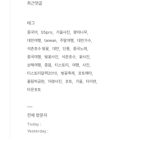
최근댓글
태그
중국어
S5pro
가을사진
왕따나무
대만여행
taiwan
주말여행
대만가수
석촌호수 벚꽃
대만
단풍
중국노래
중국여행
벚꽃사진
석촌호수
꽃사진
상해여행
중음
티스토리
여행
사진
티스토리달력2010
벚꽃축제
포토메타
올림픽공원
야경사진
포토
가을
타이완
타운포토
전체 방문자
Today :
Yesterday :