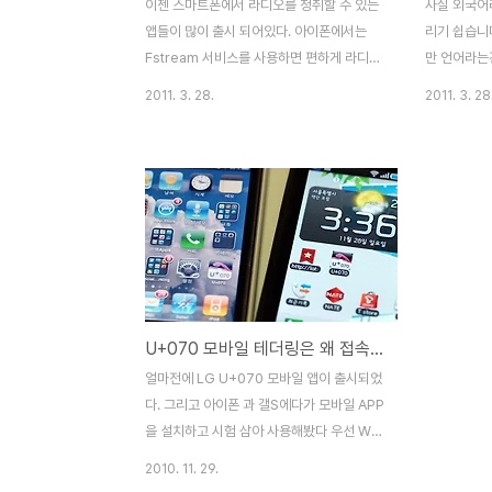
이젠 스마트폰에서 라디오를 청취할 수 있는
사실 외국어
앱들이 많이 출시 되어있다. 아이폰에서는
리기 쉽습니
Fstream 서비스를 사용하면 편하게 라디오
만 언어라는
를 들을 수 있다. 하지만 Fstream의 경우에
억이 가물가
2011. 3. 28.
2011. 3. 28
는 각 방송의 주소를 입력해줘야하는 불편 사
습은 반복이라
항이 있다 그리고 안드로이드 운영체제에서
학습 방법 
애용했던 Tunein radio 얼마전에 아이폰에
다. 같은 
서 APP STORE에서 검색하니 대만 라디오
까? 전라도
청취에 최적화 된 앱이 있었다. Taiwan
청도가 틀리
Radio라는 앱 그리고 안드로이드 마켓에는
고라도, 같은
Tadio라는 앱이 있다. 왼쪽은 안드로이드
람, 천천히 
Tadio 첫번째 페이지 이미지 그리고 오른쪽
칠게 말하는..
은 아이폰에 Radio TW 스플레시 이미지 이
으로 말하는.
U+070 모바일 테더링은 왜 접속이 안될까?
다 사용법은 간단하다. 목록에서 방송채널을
도, 말하는 
선택할 수 있고, 그중 taipei에 가장 많은 방
가 한국어로
얼마전에 LG U+070 모바일 앱이 출시되었
송채널이 있기 때문에 타이페이를 선택^..
서처럼 말을
다. 그리고 아이폰 과 갤S에다가 모바일 APP
이 있습니까?
을 설치하고 시험 삼아 사용해봤다 우선 Wifi
가 접속된 지역에서 앱을 구동시켜보니 두개
2010. 11. 29.
의 OS 에서 기본 UI가 동일하였다. 아이폰과