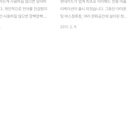
라는게 사용하질 않으면 잊어버
현대카드가 업계 최초로 아이패드 전용 어플
다. 개인적으로 언어를 전공했지
리케이션이 출시 되었습니다. 그동안 아이폰
건 사용하질 않으면 깜빡깜빡 기
및 버스정류장, 여러 문화공간에 설치된 현대
물 하는게 보통이다. 특히 언어학
카드 라이브러리 대형 터치스크린을 통해 다
.
2011. 2. 9.
고 할 수 있죠. 공부하는 방법,
양한 문화 컨텐츠가 제공되던 라이브러리가
역시 사람마다 개성이 있는 것입니
이젠 9인치 아이패드로도 그 내용을 확인 할
한국인이라도 한국말이 다 같습디
수 가 있습니다. ibook 서재의 느낌 ibrary
와 경상도가 틀리고, 경상도와 충
형태로 구성된 메인페이지 메인 페이지는 기
지 않습니까? 지방색은 둘째 치
본적으로 가로형으로 구성되어 있습니다 총
 서울 표준말도 빨리 말하는 사
가로형 3단 구성으로 되어 있으며, 주요이슈,
말하는 놈, 간드러지게 말하는.. 거
글로벌 브랜드, social 및 각종 블로그 및 주
 낮은 톤으로 말하는 ... 높은 톤
요서비스가 3번째에 위치하고 있습니다. 가
.. 얼굴 모양만큼이나 말하는 속
장 큰 비중을 차지하고 있은 주요 이슈는 블
톤이 다 다릅니다. 그렇다고 우리
로그의 글을 단순히 웹뷰 형태가 아닌 e-
 대화할 때 TV나 라디오 아나운
book을 읽는 느낌으로 상콤한 UI로 구성되
 못한다고 고민하고 실의에 찬 적
어 있습니다. 그리고 회원 소식지 1월호의 경
 너..
우에는 PD..