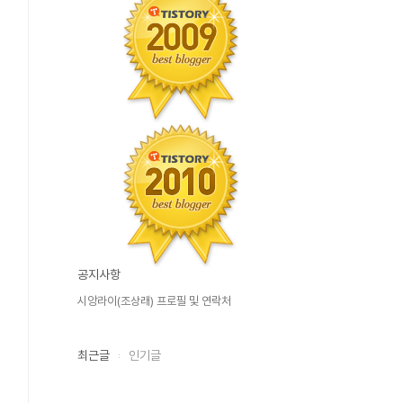
공지사항
시앙라이(조상래) 프로필 및 연락처
최근글
인기글