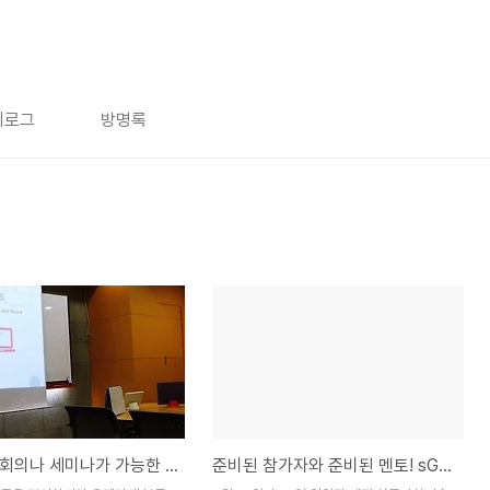
치로그
방명록
종이없이 회의나 세미나가 가능한 서비스-위노트
준비된 참가자와 준비된 멘토! sGen Global 스타트업 스프링보드@카이스트