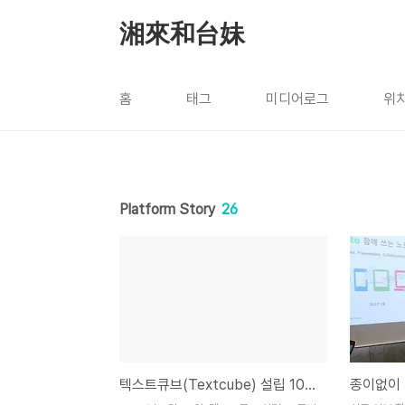
본문 바로가기
湘來和台妹
홈
태그
미디어로그
위
Platform Story
26
텍스트큐브(Textcube) 설립 10주년 축하드립니다!