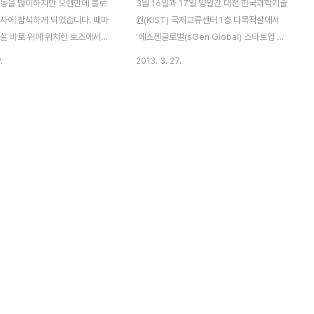
활동을 많이하지만 오랜만에 블로
3월 16일과 17일 양일간 대전 한국과학기술
행사에 참석하게 되었습니다. 때마
원(KIST) 국제교류센터 1층 다목적실에서
무실 바로 위에 위치한 토즈에서
‘에스젠글로벌(sGen Global) 스타트업 스
 손쉽게 행사 참석 할 수 있었습
프링보드’ 행사가 열렸다. 서울대학교(3월 1
.
2013. 3. 27.
(Wescan)혹시 아시나요? 명함
일 ~ 2일), 동아대하교(8~9일)에 이어 이달
주소록에 저장해주는 앱이고 저도
에만 세 번째로 열린 sGen Global 스타트
 납니다. 앱이름과 회사 이름이
업 스프링보드는 3월 한 달 간 매주 주말에 1
) 위스캔 회사는 인식 및 소셜웹,
박 2일로 열리는 헤커톤 형식의 행사다. 에스
 기술을 활용하여 사람들의 일
젠 글로벌 스타트업 스프링보드를 간략히 설
편리하고 풍요롭게 만드는 서비스
명하자면, 창업에 관심있는 사람들이 함께 모
있습니다. '화상회의'가 보급되
여 아이디어를 공유하고 팀을 이루어 프로토
간의 커뮤니케이션이나 협업을
타입을 만들고 스타트업을 경험해 볼 수 있는
터 화면의 공유나 회의자료를 한
이벤트라고 할 수 있다. 더불어 삼성SDS의
는 기능들이 개발되고 있는 가운
신사업 아이디어 공모전 “sGen Global(에
위노트가 이러한 흐름에 발맞추어
스젠 글로벌)”의 사전 세미나이기도 하다. 이
 있습니다. N-Screen으로 다
행사의 강점이라면 기획자, 개발자..
에서 회의 자료..