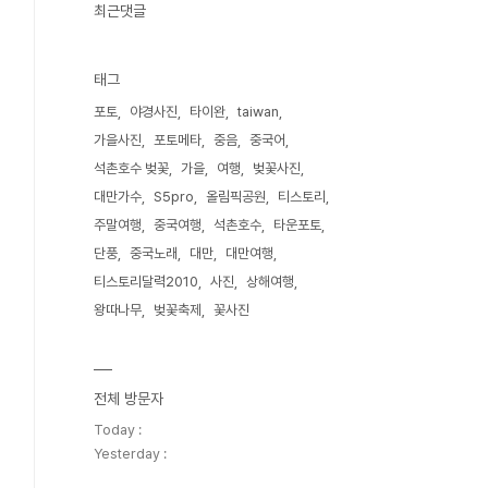
최근댓글
태그
포토
야경사진
타이완
taiwan
가을사진
포토메타
중음
중국어
석촌호수 벚꽃
가을
여행
벚꽃사진
대만가수
S5pro
올림픽공원
티스토리
주말여행
중국여행
석촌호수
타운포토
단풍
중국노래
대만
대만여행
티스토리달력2010
사진
상해여행
왕따나무
벚꽃축제
꽃사진
전체 방문자
Today :
Yesterday :