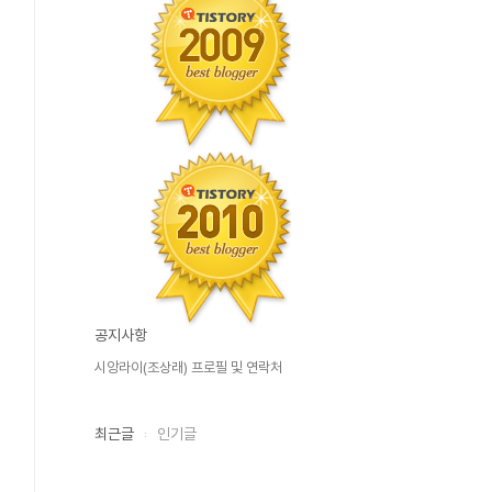
공지사항
시앙라이(조상래) 프로필 및 연락처
최근글
인기글