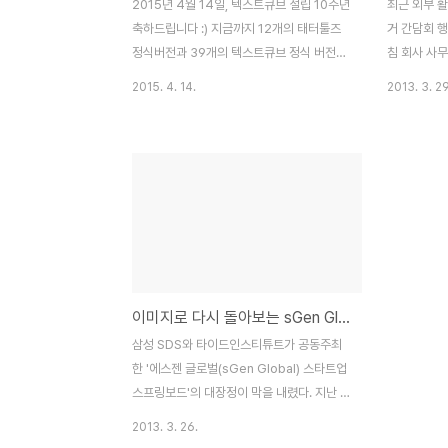
2015년 4월 14일, 텍스트큐브 설립 10주년
최근 외부 
축하드립니다 :) 지금까지 12개의 태터툴즈
거 간담회 
정식버전과 39개의 텍스트큐브 정식 버전을
침 회사 사
배포, 태터툴즈와 텍스트큐브를 합쳐 누적
진행되다보니
2015. 4. 14.
2013. 3. 29
120만여회 다운로드 등이 말해주는 숫자입
니다. 위스캔
니다.국내에도 오픈소스로 정말 멋진 프로젝
을 스캔해 
트를 운영 할 수 있다는걸 보여주고 있는
써본 기억이
TNF/Needlworks!! 최근에는 워드프레스
동일합니다 :
블로그를 많이 사용하고 있지만, 앞으로 좀
커뮤니케이션
더 많은 사람들에게 사랑받는 텍스트큐브가
상을 보다 
되었으면 하는 바람입니다.
를 제공하고 
TNF/Needlworks 설립10주년을 기념해
면서 원격지
서 이번에 텍스트큐브 1.10.6 Tempo
위해서 모니
이미지로 다시 돌아보는 sGen Global 스타트업 스프링보드
primo 발표도 되었네요. 요즘 페이스북,카카
번에 공유하
오스토리 등 다양한 SNS가 각광을 받고 있
데 이번에 
삼성 SDS와 타이드인스티튜트가 공동주최
지만, '콘텐츠의 보고'로서 블로그 가치는 시
출시를 앞두고
한 '에스젠 글로벌(sGen Global) 스타트업
간이 가면 갈수록 더 빛..
양한 디바이스
스프링보드'의 대장정이 막을 내렸다. 지난 3
월 1일에 시작해 3월 24일까지 매주 주말 1
2013. 3. 26.
박 2일 간 4회에 걸쳐 열린 이번 행사는 서울