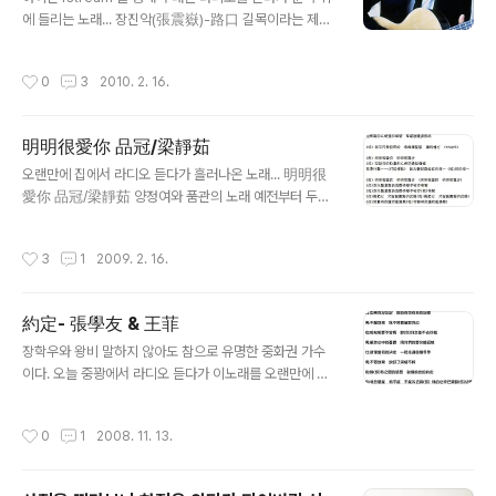
나 기원전 479년에 죽었다. 시대적으로 말하면 춘추시대
에 들리는 노래... 장진악(張震嶽)-路口 길목이라는 제목
(春秋時代) 말기에 해당한다. 춘추시대(春秋時代)에 접
을 가지고 있는 루코우(路口) 곡내용에서는 짝사랑을 하면
어들면서 주왕조의 봉건제도는 서서히 붕괴되기 시작했다.
서 겪는 가슴앓이를 표현하고 있다. 개인적으로 2007년도
작성시간
0
3
2010. 2. 16.
그러나 완전히 붕괴된 상태는 아니..
에 나온 앨범에 주옥같은 노래들이 많은 것 같다. > 路口
作詞：張震嶽 作曲：張震嶽 編曲：張震嶽 一個人
走 無聊的路口 我還在做夢 以為你會喜歡我 我的
明明很愛你 品冠/梁靜茹
希望落空 而香菸不離手 抽到我心很痛 兩個人走
글 내용
我恨這路口 你說不愛我 放我在夜裡難過 連再見也
오랜만에 집에서 라디오 듣다가 흘러나온 노래... 明明很
不說 而眼淚沒停過 哭到我鼻涕流 愛情就是黑洞
愛你 品冠/梁靜茹 양정여와 품관의 노래 예전부터 두사
扭曲我所有 我想要愛 你卻迷失了我自己 真的分不
람은 자주 듀엣곡을 부르거나 같이 음악작업을 많이하죠
出來 給的是不是真愛 遊戲 我玩不起來 我不想走
말레이시아 화교이면서 대만에서 학교를 나왔던 량징루..
작성시간
3
1
2009. 2. 16.
去你媽的路口 破碎的痴夢 丟到馬桶讓水流 本人依
우연히 담강대학 유학시절 딴쑤이 위런마토우(대만에선 칭
然沒救 而香菸沒停過 咳到我心很痛 深陷沼泥之中
런지에..연인의 다리라고 유명하기도 하죠)에서 이들이 듀
沒有人救我 手機上都是 你曾經留的訊..
엣 부르던 모습이 생각나 다시 블로그에도 한 번 올려봅니
約定- 張學友 & 王菲
다. 가사내용은 서로 사랑하는데 있어서 행동과 말이 필요
글 내용
하다는 내용입니다. 진심으로 사랑을 하는데 있어서 다른
장학우와 왕비 말하지 않아도 참으로 유명한 중화권 가수
이의 시선에 무너질 필요가 없다라는 내용이고 뮤직비디오
이다. 오늘 중꽝에서 라디오 듣다가 이노래를 오랜만에 들
마지막에는 사랑한다는 말과 함께 끝나는데요. 오늘 rss구
었다. 간만에 들으니 감회가 새로워서 다시 들어보고자 이
독중에 해피아름드리님의 멀어지는 사랑은 희미해진다. 라
렇게 포스팅으로 남기기 둘이찍은 사진이 안보여서 우울하
작성시간
0
1
2008. 11. 13.
는 내용도 생각납니다. 중국어를 잘 몰라도 동영상은 한 ..
게 조문한 사진을 붙여넣었는데 영 안어울린다. 게다가 대
만사이트 들어가서 오늘 본 큰 사건 천쑤이삐엔 구속 되었
구나 한국은 왜이리 조용하지? 간만에 포스팅 거리가 생겼