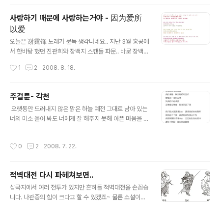
이젠 일부 마니아층을 형성하고 있네요 조미, 임심여, 소유
====================..
붕 등이 주연을 맡아 10년 가까이 한국에서 사랑을 받고 있
사랑하기 때문에 사랑하는거야 - 因为爱所
는 '황제의 딸'을 비롯해 지난 95년 KBS를 통해 방송돼 2
以爱
0%가 넘는 시청률을 기록했던 대만 드라마 '판관 포청
글 내용
천'까지 알고보면 중국 드라마는 오랫동안 우리 사회에서
오늘은 谢霆锋 노래가 문득 생각나네요.. 지난 3월 홍콩에
사랑받아 왔었죠 아시아 전역에서 사랑을 받고 있는 F4의
서 한바탕 했던 진관희와 장백지 스캔들 파문.. 바로 장백지
'꽃보다 남자'를 비롯해 F4 멤버들이 주연을 맡은 '마멀레
의 남편이 谢霆锋(사정봉) 아래의 노래 가사를 과연 지금
작성시간
1
2
2008. 8. 18.
이드 보이' '..
이렇게 부를 수 있을까 하는 생각이 듭니다. 사랑하기 때문
에 사랑하는거야! 因为爱所以爱
주걸륜- 각천
글 내용
오랫동안 드러내지 않은 맑은 하늘 예전 그대로 남아 있는
너의 미소 울어 봐도 너에게 잘 해주지 못해 아픈 마음을 숨
길 수 가 없어 연은 흐린 하늘에 좌절한 채 여전히 도움을
기다릴 널 그리워하는 듯해 난 줄을 감으며 너의 따스함을
작성시간
0
2
2008. 7. 22.
다시 느껴 내려 째는 한쪽의 적막은 나를 보며 미소지은 채
해줄 수 없는 약속을 하는데 어떻게 어떻게 넌 날 용서해 버
렸어 난 영원히 우리의 이야기들과 내가 너에게 준 상처만
적벽대전 다시 파헤쳐보면..
을 생각해 날 용서할 수 없어 내가 이미 없어졌다고 생각해
글 내용
주길 바래 두 눈을 뜨고 하늘을 보며 나에 대한 너의 기대들
삼국지에서 여러 전투가 있지만 흔히들 적벽대전을 손꼽습
을 지워버려 나의 부탁을 남겨 둔 채 난 이제 떠나갈게 오랜
니다. 나관중의 힘이 크다고 할 수 있겠죠~ 물론 소설이기
만에 해석할려니깐..ㅠㅠ 콘서트 앨범으로 들을 때는 축축
때문에, 뭐라고 할 수 없겠지만, 정사와 비교해보면 좀 터무
하고 눅눅한것이 듣기 좋더만 정규 앨범은 그 다지 마음에
니 없는 부분들이 많습니다. 삼국지연의.... 연의(演義)란