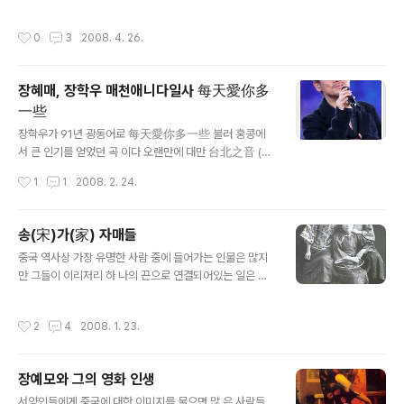
펼칠 때조차 헐떡이며 계단을 오를 정도로 둔하다. 하지만
억 속의 아름다운 풍경이야 午睡操场传来蝉的声音 (wu shui cao chang zhu
음식 앞에서만큼은 기막히게 날렵한 면모를 갖추었다. 덕
an lai chan de sheng yin) 낮잠 잘 때 운동장에서 들려오던 매미소리는 多少年
작성시간
0
3
2008. 4. 26.
분에 포가 시푸 밑에서..
后也还是很好听 (duo shao nian hou ye hai shi hen hao ting) 몇 년 후에
들어도 여전히 듣기 좋아 将愿望折纸飞机寄成信 (jiang yuan wang zhe zhi f
ei ji qi cheng xin) 소원을 빌며 적은 종이를 비행기로 접어 편지를 보냈어 因为我
장혜매, 장학우 매천애니다일사 每天愛你多
们等不到那流星 (yin wei wome..
一些
글 내용
장학우가 91년 광동어로 每天愛你多一些 불러 홍콩에
서 큰 인기를 얻었던 곡 이다 오랜만에 대만 台北之音 (한
번 들어보실려면 꾸욱 눌려보세요) 라디오를 들으면서 나
작성시간
1
1
2008. 2. 24.
왔던 노래.. 그러면서 갑자기 아메이(A-mei)가 콘서트때
부른 노래도 생각나서 찾아보았다. 움..같은 멜로디 임에도
불구하고 서로 다른 미묘한 차이가 느껴지는데 한번 들어
송(宋)가(家) 자매들
보셔요~ 每天愛你多一些(광동어)-장학우 mui tin ngo
글 내용
중국 역사상 가장 유명한 사람 중에 들어가는 인물은 많지
i nei do jat se 無求甚麽 無尋甚麽 突破天地 但求
만 그들이 이리저리 하 나의 끈으로 연결되어있는 일은 결
夜深 mou kau sam mo mou tsam sam mo dak po
코 흔하지가 않다. 여기 적고자하는 송(宋)가(家)의 자매들
tin dei daan kau je sam 奔波以後 能望見你 你可
은 중국의 역사를 이끌어간 장본인들이라고 할 수있을 것
否知道麽 ban bo ji hau nang mong gin nei nei ho
작성시간
2
4
2008. 1. 23.
이다. 근대화 되지도 않은 중국이라는 여건 하에 그들이 나
fau dzi dou mo 平凡亦可 平淡亦可..
설수 있었던 배경과 그들의 특히 경령과 미령의 삶을 비교
해 보고자 한다. 손문은 1924년 간암으로 세상을 뜨면서
장예모와 그의 영화 인생
가족들에게 이런 내용의 유서를 남긴다. 『나는 국가의 일에
글 내용
전념하느라 가산을 다스리지 못했다. 내가 남기는 모든 것
서양인들에게 중국에 대한 이미지를 물으면 많 은 사람들