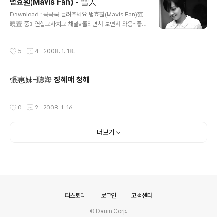
범효훤(Mavis Fan) - 雪人
글 내용
Download : 쿡쿡쿡 눌려주세요 범효훤(Mavis Fan)范
曉萱 중3 연합고사치고 채널v돌리면서 보면서 와웅~좋았
던 기억이 새록새록 그리고 이사람이 중국어 배우는데 한
몫했는데.^^;; 그리고 대만에서 유학하게 될줄이야... 그 당
작성시간
5
4
2008. 1. 18.
시 옛 중국대사관 골목에 있는 중화서국, 생원 등을 다니면
서 앨범구입하느라 여념이없었다는~~벌써 10년이 지난
일들이네요 예전에 같이 유니텔에서 활동하던 mavis fan
張惠妹-聽海 장혜매 청해
이 생각나는 오늘이네요 그녀의 신상을 뽑아보면 體重 : 4
2kg 血型 : B型 語言 : 國語、粵語、英語 專長 : 鋼
琴、長笛、作曲、唱歌、跳舞 嗜好 : 游泳、逛街、
작성시간
0
2
2008. 1. 16.
唱歌、跳舞、聽音樂、看電影、聊天 學歷 : 光仁中
學 (音樂藝術院) 收集品 : 襪子、手錶、戒指、耳
環、袋子、卡片、鞋子、項鏈 最大的心願 : (1)成為
더보기
成功的藝..
의안내
티스토리
로그인
고객센터
© Daum Corp.