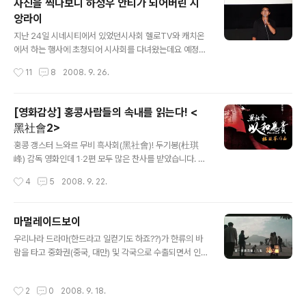
사진을 찍다보니 하정우 안티가 되어버린 시
네..
앙라이
글 내용
지난 24일 시네시티에서 있었던시사회 헬로TV와 캐치온
에서 하는 행사에 초청되어 시사회를 다녀왔는데요 예정에
없었던 주인공 하정우씨가 영화 상영전에 깜짝 등장을 했
작성시간
11
8
2008. 9. 26.
습니다. 운 좋게 앞에 앉아서 사진을 찍었긴 했지만 가운데
앉아 있다보니 밖에 나가서 사진을 찍을 수가 없었어요..흑
흑 그래서 저렇게 하정우 지못미 되어버렸습니다. 아주 짤
[영화감상] 홍콩사람들의 속내를 읽는다! <
막하게 인사하고 몇 장 찍지도 못하고 바로 영화는 상영되
黑社會2>
었습니다. 많은 여성분들의 환호~~!! 그런데 이렇게 안티
글 내용
팬처럼 사진을 찍어버리다니 아쉽네요~ㅡ.ㅡ;; 주인공 병
홍콩 갱스터 느와르 무비 흑사회(黑社會)! 두기봉(杜琪
운과 희수의 소소한 하루를 찬찬히 조명하고 경마장부터
峰) 감독 영화인데 1‧2편 모두 많은 찬사를 받았습니다. 홍
해서 서울의 구석진 뒷골목, 고급 오피스텔, 패스트 푸드점,
콩에서는 영화제에서 많은 상을 휩쓸고, 결국 깐느영화제
작성시간
4
5
2008. 9. 22.
지하철, 일상의 공간들...이러한 공간들 사이에 느껴지는 허
에까지 초청받는 위업을 과시했었습니다. 임달화(任達
전함 마저도 어느새 가득채워버리는 무..
華), 양가휘(梁家輝)가 주연했던 1편은 (개인적으로 보기
에) 그냥 그랬던 깡패영화였던 것에 비해 2편은 나름대로
마멀레이드보이
시사하는 바가 있는 영화라고 생각되는군요. 2편의 부제는
글 내용
우리나라 드라마(한드라고 일컫기도 하죠??)가 한류의 바
이화위귀(以和為貴 : 화합을 우선으로 하다). 영화 감상을
람을 타고 중화권(중국, 대만) 및 각국으로 수출되면서 인
마치고 곰곰히 되씹어 보니 그 풍기는 뉘앙스가 심상치 않
기를 끌고 있다는 각종 보도 자료를 많이 볼 수 있어요. '가
는 것인지라… ^^; * 이하 강력한 네타가 포함되어 있으니,
랑비에 옷 젖는다'는 말이 있듯이 우리에게 소리 소문없이
사전정보 없이 깨끗하게 영화를 즐기고자 하는 분께서는
작성시간
2
0
2008. 9. 18.
파고든 중드, 대드~!! 대중적인 인기를 얻은 것은 아니지만,
부디 일독을 삼가하여 주시길 부탁드리겠습니다. =====