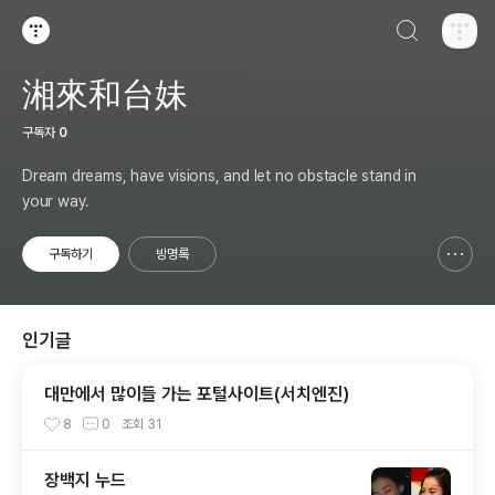
검색하기
티스토리
湘來和台妹
구독자
0
Dream dreams, have visions, and let no obstacle stand in
your way.
구독하기
방명록
신고하기 레이어
열기
인기글
대만에서 많이들 가는 포털사이트(서치엔진)
8
0
조회
31
장백지 누드