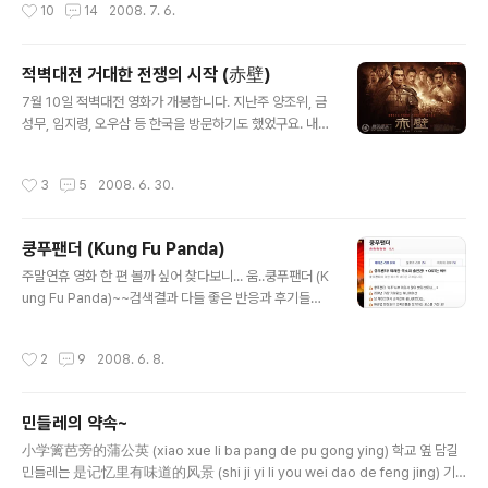
작성시간
10
14
2008. 7. 6.
들지 않는다...
무슨 뜻일지 다시 생각해보면... 연(演)은 '발전시켜 풀어낸
다는 뜻이고 의(義)는 유가 사상의 도리의 뜻이죠.' 합쳐서
다시 쉽게 말하면, 유가 사상의 도리를 발전시켜 풀어낸다
적벽대전 거대한 전쟁의 시작 (赤壁)
는 뜻이죠. 연의 앞에 삼국지를 붙인건 유가경전을 연구하
글 내용
는 입장에서 위촉오 삼국시대의 역사를 다시 재조명하여
7월 10일 적벽대전 영화가 개봉합니다. 지난주 양조위, 금
소설로 풀어냈기 때문에 삼국지 '연의'라고 말합니다. 이러
성무, 임지령, 오우삼 등 한국을 방문하기도 했었구요. 내용
한 과정에서 장편소설로 풀어내고, 유가에서 강조하는 정
적인 측면으로는 아직 제가 뭐라고 말할 순 없지만.. 전체적
통 관념, 충효관념을 곳곳에 삽입하다보니 조조가 아주 나
인 평은..좋지가 않네요. 그 많은 내용을 짧은 시간에 담는
작성시간
3
5
2008. 6. 30.
쁜이미지로 부각되고, 관우는..
것도 문제고.. 그리고 촬영현장에서 화재가 발생했었는데
新浪娱乐讯 吴宇森新片《赤壁》日前在北京补拍镜
头时，片场突然起火，烧死一位武行，现在起因已
쿵푸팬더 (Kung Fu Panda)
经查明。日前有不少媒体报道称该片制片人张家
글 내용
振在上海电影节上表示，因为剧组经费短缺，只能
주말연휴 영화 한 편 볼까 싶어 찾다보니... 움..쿵푸팬더 (K
请到比较便宜的韩国特效人员，不料，这群韩国特
ung Fu Panda)~~검색결과 다들 좋은 반응과 후기들이
效人员只管放火，不管灭火，才引起了这场片场大
올라와 있었다. 최근 애니메이션 관련 프로그램을 영화관
火。就此，《赤壁》摄制组及张家振特委托新浪娱乐
에서 본적이 없었는데 조금은 걱정하면서 ..ㅡ.ㅡ;; 하지만,
작성시간
2
9
2008. 6. 8.
发表声明，否认《赤壁》火灾与韩国特效人员有关。
막상 상영 시작하고 보니 넘 재미있는걸.. ‘쿵푸 팬더’는 캐
声明全文如下： 声明 自2008年6月18日以来，我
릭터에서 이미 재미의 절반을 만들어놓고 시작한다. 느리
们发现有媒体在上海国际电影节期间报道制片人
고 굼뜬 동물인 팬더를 기기묘묘한 자세로 전광석화처럼
민들레의 약속~
张家振解释《赤壁》..
무술을 펼치는 쿵푸 영화의 주인공으로 삼음으로써 자연스
글 내용
런 유머와 다양한 리듬을 끊임없이 퍼낼 수 있는 풍부한 수
小学篱芭旁的蒲公英 (xiao xue li ba pang de pu gong ying) 학교 옆 담길
원지를 갖게 됐다. 팬더인 포는 최고수끼리 최후의 대결을
민들레는 是记忆里有味道的风景 (shi ji yi li you wei dao de feng jing) 기