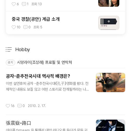
6
1
조회
13
중국 경찰(공안) 계급 소개
10
0
조회
5
Hobby
분류 전체보기
주요 글 목록
시앙라이(조상래) 프로필 및 연락처
공지
공자-춘추전국시대 역사적 배경은?
글 내용
이번 설연휴에 공자 -춘추전국시대《孔子》영화를 봤다. 전
체적인 내용도 보질 않고 어떤 스토리로 전개될까라는 나
름 기대감을 가지고 영화관을 나섰는데.. 공자 - 춘추전국
시대 감독 호 메이 (2010 / 중국) 출연 주윤발, 주신, 진건
작성시간
16
0
2010. 2. 17.
빈, 육의 상세보기 우선 영화를 보기전에 어느정도에 역사
적 지식없이 그냥본다면 지루할지도 모른다. 단순히 적벽
대전과 같은 큰 스케일의 전쟁장면은 별로 없고, 계도적인
張震嶽-路口
내용이 깔려있어 췟~이게 뭐야..? 할지도 모른다 공자가 살
글 내용
던 시대는 어땠을까? 공자(孔子)는 기원전 551년에 태어
아이폰 fstream 을 통해서 대만 라디오를 듣다가 문득 귀