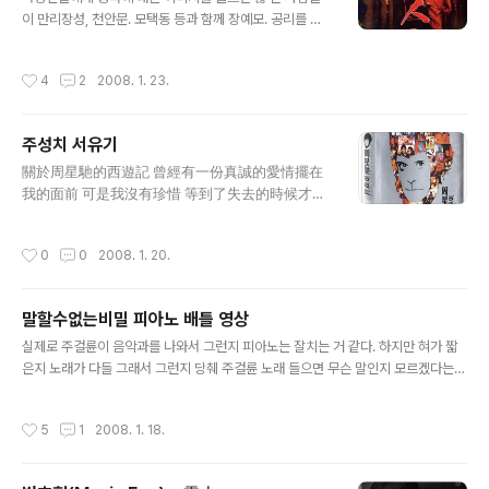
은 나의 처 송경령에게 주어 이것으로 나의 뜻을 이어가는
이 만리장성, 천안문. 모택동 등과 함께 장예모. 공리를 이
데 도움이 되게 하라. 바라건대 혁명이 끝나지 않았음을 상
야기 할 것이다. 이만큼 장예 모 감독의 영화는 서구에 잘
기하라.』 그의 유언에 보이는 부인 송경령의 송씨 가문은
알려져 있다. 장예모 감 독의 영화가 서구인들에게 강한 이
작성시간
4
2
2008. 1. 23.
중국 현대사에서 긍정적으로도 부..
미지를 형성하고 그를 세계적인 감독으로 인정하는 이유는
무엇일까? 먼저 장 감독 영화의 특징이 무엇인지를 간략히
살펴 보고 그의 작품[인생] 에 투영된 역사적 배경과 그의
주성치 서유기
뛰어난 역사 해석을 살펴보자. 장예모 감독을 비롯한 베이
글 내용
징 영화대학 78학번들을 가리켜 제5세대 영화감독이라고
關於周星馳的西遊記 曾經有一份真誠的愛情擺在
지칭하는데.이들 은 문화 대혁명의 비극을 체험한 세대들
我的面前 可是我沒有珍惜 等到了失去的時候才後
이었다. 8o년 대의 중국 지식인들은 문화대혁명이 끝난 뒤
悔莫及 塵世間最痛苦的事莫過於此 如果上天可以
폐허적 이고 절망적인 현실 인식을 바탕으로 중국 역사에
給我一個機會再來一次的話 我會跟那女孩子說：
작성시간
0
0
2008. 1. 20.
대한 총체적인 재검토 작업을 벌였..
「我愛妳」 如果非要把這份愛加上一個期限 我希望
是...一萬年
말할수없는비밀 피아노 배틀 영상
글 내용
실제로 주걸륜이 음악과를 나와서 그런지 피아노는 잘치는 거 같다. 하지만 혀가 짧
은지 노래가 다들 그래서 그런지 당췌 주걸륜 노래 들으면 무슨 말인지 모르겠다는
생각 실제로 대만에 살면서 대만 친구들에게 들은말... 주걸륜 노래 가사 다 알아들으
면 HSK 11급은 따는거라고 현지인들도 그냥 들으면 다 못알아듣는다고 하니깐 ^^;;
작성시간
5
1
2008. 1. 18.
몇 달전에 본 영화가 이제 이슈화 되니 ~~ 이번에 영화가 뜰거같기도!!