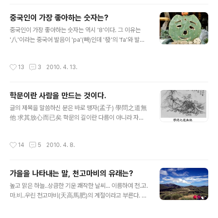
4개의 손잡이를 달아서 여러 사람이 높이 들었다가 땅에
떨어뜨리면서 땅을 다진다. 바로 위 사진이 夯-Hang 본래
중국인이 가장 좋아하는 숫자는?
의 의미 “夯”은 영어 “Hot”의 음을 취하여 유행하는, 인기
글 내용
있는 뜻으로 쓰인다. 대만 사투리에서 “夯”의 발음과 “Ho
중국인이 가장 좋아하는 숫자는 역시 '8'이다. 그 이유는
t”의 의미로 많이 쓰이는 “紅”의 대만 사투리 발음이 비슷
'八'이라는 중국어 발음이 'pa'(빠)인데 '發'의 'fa'와 발음
하기 때문이다. 예전에는“Hot”의 의미로“紅”을 많이 썼
이 비슷하기 때문인데, '發'자에는 '發財', 즉 '돈을 벌다, 재
는데 요즘에는 “夯”을 쓰는 게 유행이다. 인기 그룹을 지칭
산을 모으다'는 의미가 있기 때문이다. 중국인의 '8'에 대한
작성시간
13
3
2010. 4. 13.
할때..
선호는 우리의 '7' 수준을 훨씬 능가한다. 8자로 계속되는
전화번호, 핸드폰 번호, 자동차번호 등이 엄청난 프리미엄
이 붙어 있는 것은 물론, 888元 등 8元으로 끝나는 가격
학문이란 사람을 만드는 것이다.
표도 흔히 볼 수 있다. 가격을 이렇게 붙여놓으면 깎기 좋아
글 내용
하는 중국인이라도 흥정을 않고 그냥 물건을 사는 예가 많
글의 제목을 말씀하신 분은 바로 맹자(孟子) 學問之道無
기 때문인 것이다. 또한 1988년 8월 8일, 중국에서는 길
他 求其放心而已矣 학문의 길이란 다름이 아니라 자신
일(吉日)에 결혼을 하려는 사람들로 합동결혼식에 버금가
의 흐트러지는 마음을 바로잡는 것일 뿐이다. 『맹자孟子』
는 해프닝이 벌어지기도 했다. 상해 유명 호텔 전화번..
실천지학實踐之學을 지향했던 옛날의 학문은 모든 행위
작성시간
14
5
2010. 4. 8.
의 근본인 마음을 바로잡는(求己放心) 것을 목표로 했다.
마음을 바로 잡는다는 것은 흐트러지는 마음을 이겨내고
예를 실천하는 것 즉 극기복례克己復禮를 의미한다. 이는
가을을 나타내는 말, 천고마비의 유래는?
기능지학技能之學의 성격을 갖는 오늘날의 학문에는 별
글 내용
로 적용되지 않는 개념인 듯하다. 그러나 학문을 하기 위해
높고 맑은 하늘..상큼한 기운 쾌작한 날씨... 이름하여 천.고.
서는 그 순간 모든 유혹을 극복해야 하며 다른 모든 잡생각
마.비..우린 천고마비(天高馬肥)의 계절이라고 부른다. 북
을 배제할 수 있어야 한다. 오늘날에도 흐트러지는 마음을
방 지대 전쟁터에 있는 친구 소미도에게 보낸 시인데 전쟁
바로잡지 않고서는 학문이란 이루어질 수 없는 것이다. “난
에 이기고 무사히 돌아오기를 바라는 마음을 전하는 시가