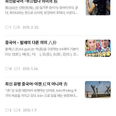
최신중국어 -부끄럽다 의미의 糗
니까. 중국어로 속도 위반 결혼은 奉子成婚（fèng zǐ ch
글 내용
éng hūn펑즈청훈） 先有後婚（xiān yǒu hòu hūn시
糗(qiǔ)는 건량(乾糧), (밥·밀가루 음식이) 덩어리지다, 굳
엔요호우훈） 그 외 先上車後補票（xiān shàng chē
다, 퍼지다라는 뜻으로 쓰이며, 방언에서 추하다, 비웃다라
hòu bǔ piào시엔상처, 호우부피아오）:먼저 차를 타서
는 뜻으로 쓰인다. "糗"자가 들어가는 관용구나 단어 중 가
표를 산다 라는 표현도 있다. 【그림】나중에 아들에게 엄마,
방 많이 쓰이는 것이 "出糗"와 "糗事"이다. "出糗" 는 (태
작성시간
1
0
2012. 2. 22.
아빠 ..
도나 행동거지가) 절절하지 못하다, 추태를 부리다, 난감하
다, 난처하다라고 쓰이며, 중국 웹 상에 연예인 "出糗" 사
진들이 많이 있는데, 우리의 굴욕 사진과 같다. 예) 在歌声
중국어 - 팔괘의 다른 의미 八卦
传奇，苏芮给曹轩宾点歌，曹轩宾忘词出糗。 (산
글 내용
동 위성 티비의 歌声传奇라는 프로그램 중 苏芮가 曹轩
팔괘(八卦:bā guà )는 역(易)을 구성하는 64괘의 기본이
宾에게 노래를 시켰으나 曹轩宾이 가사를 잊어버려 굴욕
되는 건(乾:), 태(兌:, 이(離:), 진(震:), 손(巽:, 감(坎:), 간
을 당했다.) 本日我们就一起往看看有哪些韩星穿衣
(艮:), 곤(坤:) 8개의 궤를 말한다. 괘(卦)는 음효(陰爻:-
出糗吧! (오늘은 어떤 한국 연예인이 옷 때문에 굴욕을 당
-)와 양효(陽爻:―) 중 세가지가 함께 어우러져 하나의 괘
작성시간
8
1
2012. 1. 26.
했는지 봅시다.) "糗事"는 난처했던 일, 부끄..
가 된다. 현재에는 주역에서의 팔괘의 의미 외에 가십(gos
sip)이라는 뜻으로도 많이 쓰인다. 그 유래에 대해서는 여
러가지 설이 있는데: 1. 예전에 홍콩 가십잡지에서 노출 사
최신 유행 중국어-이젠 紅이 아니라 夯
진의 노출 부위를 팔괘로 가리면서 八卦가 가십이라는 뜻
글 내용
으로 쓰이게 되었다고 한다. 2. 대부분의 가십이 남녀사이
“夯”은 요즘 대만에서 유행하는 단어로, bèn과 hāng 두
의 애증사가 대부분이어서 음효(陰爻)와 양효(陽爻) 가 서
가지 독음을 가지고 있다. bèn 으로 읽을 때는 멍청하다라
로 어우러져 괘를 이루어 팔괘와 같다고 여겨 八卦가 가십
는 笨과 같은 뜻으로 쓰이고, hāng으로 읽을 때는 명사로
이라는 뜻으로 쓰이게 되었다고 한다. 3...
는 달구, 동사로는 달구질하다라는 뜻이다. 달구는 집터를
작성시간
2
0
2012. 1. 7.
단단하게 다지는 데 쓰는 기구로 나무나 쇠, 돌 따위에 2~