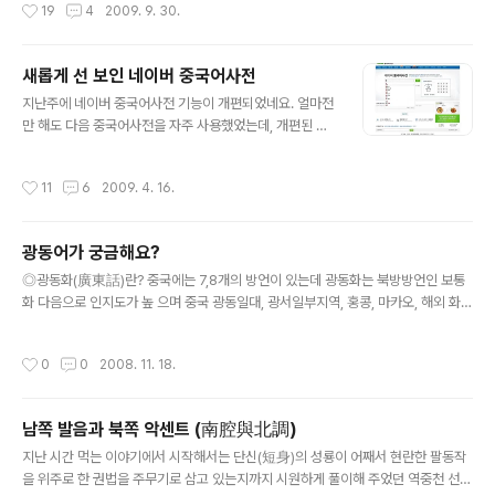
작성시간
19
4
2009. 9. 30.
화蘭畵 한 권에 제題를 써 보내오니 ..
바로 두심언이 소미도에게 전하는 곳에서 나온다. 구름은
깨끗한데 밤하늘에는 혜성이 떨어지고[雲淨妖星落] 가을
하늘이 높으니 변방의 말이 살찌는구나[秋高塞馬肥] 힘
새롭게 선 보인 네이버 중국어사전
차게 말 달리며 날랜 칼 휘두르고[馬鞍雄劍動] 붓을 놀려
글 내용
일필휘지 격문을 날리리라[搖筆羽書飛] '추고새마비(秋
지난주에 네이버 중국어사전 기능이 개편되었네요. 얼마전
高塞馬肥)'로, 당나라 초기의 시인 두심언(杜審言)의 시
만 해도 다음 중국어사전을 자주 사용했었는데, 개편된 뒤
에서 나왔다. 두심언은 진(晉)나라의 명장이고 학자였던 두
로는 네이버가 좀 더 편해진 느낌입니다. 발음을 모를경우
예(杜預)의 자손이며, 성당(盛唐)의 대시인 두보(杜甫)의
부수로 찾거나 획수로 찾아야하는 번거로움이 있었는데,
작성시간
11
6
2009. 4. 16.
조부이다. 젊어서부터 문명(文名)을 떨..
이번에 네이버에서 필기 인식기 기능을 새로 추가했네요.
물론 이건 네이버에서 개발한건 아니지만..ㅋㅋ Nciku 라
는 곳에서 제휴한 것 같습니다. 저기 기능과 너무 흡사한
광동어가 궁금해요?
데..그렇지 않나요? 블로그(博客)에 글을 올리다보니 블로
글 내용
그라는 중국어를 입력해보았습니다 bo ke 라고 잘 나옵니
◎광동화(廣東話)란? 중국에는 7,8개의 방언이 있는데 광동화는 북방방언인 보통
다. 대륙에서는 bo ke 라고 하지만 대만에서는 部落格 라
화 다음으로 인지도가 높 으며 중국 광동일대, 광서일부지역, 홍콩, 마카오, 해외 화교
고 하는데.. 部落格에 대해서는 전혀 언급이 없네요. 그래
사회에서 널리 사용되 는 비중이 높은 방언이다. 廣州話, 語로도 불리며 우리나라에
서 대만 야후에서 다시 검색해 보았더니 博客 와 部落格
는 廣東語로 널리 알려져있다. 광동어에도 사투리가 있다.(예..홍콩광동어...) ◎성
작성시간
0
0
2008. 11. 18.
두가지가 다 검색되어 나옵니다. Nc..
모(聲母)와 운모(韻母) 광동화에는 19개의 성모(聲母)와 53개의 운모(韻母)가 있
는데 편의상 여기서는 구별이 거의 없는 발음은 한데 묶어 표기하겠다. 표기법도 여
러가지가 있는데 여기서는 보통화의 표기방법을 빌어쓰겠다. ① 聲母 b 빠 p 파 m
남쪽 발음과 북쪽 악센트 (南腔與北調)
마 f 파 d 따 t 타 n 나 l 라 g 까 k 카 h 하 ng (응)아 gw 꽈 kw 콰 dz 찌,짜 ts 치,차
글 내용
s 씨,싸 j 이..
지난 시간 먹는 이야기에서 시작해서는 단신(短身)의 성룡이 어째서 현란한 팔동작
을 위주로 한 권법을 주무기로 삼고 있는지까지 시원하게 풀이해 주었던 역중천 선생