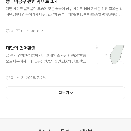
중국어공부 관련 사이트 소개
(無妄)을 무망(無妄)으로, 『사기』의 「춘신군열전」에서는 무망(無妄)을 무망(毋望)
글 내용
으로 쓴 것으로도 알 수 있겠습니다. 기왕에 무망..
대만 사이트 글적글적 도중에 찾은 중국어 공부 사이트 움움 지금은 당장 필요는 없
지만.. 틈나면 들어가서 타위..민남어 공부나 해야겠다..ㅋㅋ 華語文教學網站‧ 網
站名稱 內容簡介 備註 中文資訊處理網 以中文資訊處理相關知識為主，
並提供有效的操作指南。 華語文應用寫作教學網 指導學生了解應用文的
작성시간
0
0
2008. 8. 6.
種類、用法並發展其寫作能力。 方言教材教法課程資源 提供本所師生閩
南語研究成果及閩南語教學資源。 全球華文網路教育中心 僑委會建置之
網站，以多語系網頁提供僑胞多元迅捷的學習管道。 暨大網路多媒體華
대만의 언어환경
語文教室 獲得「91年海華獎優良華語文教學軟體選拔活動」網頁組優等。
글 내용
網路展書讀 透過網路豐富教學資源，並提供海內外華人古典文學教育的
台湾의 언어환경 閩방언은 몇 개의 소단위 방언(次方言)
資源。 Teens清蔚園 屬於學生、家長、教師，及欣賞優質華文網站的網
으로 나누어지는데, 민동방언․민남방언․민중방언․보선(甫
友最好的選擇。 海闊天空學習中心 傳遞教育新趨勢、良好的教學理念，
善) 방언 등이다. 이 중 台語는 閩南語에 속하는 것으로
提供經驗交流並共..
원래 이 언어의 중심지역은 福建省 厦門이다. 台語라는
작성시간
0
2
2008. 7. 29.
명칭은 원래는 없었는데 어느 방언이나 그렇듯 경제 문화
적인 중심지로 부각되면 그 지역의 명칭이 방언명칭을 대
신하므로 台灣의 부상에 따라서 閩南語는 台語라는 명
더보기
칭으로 불리게 되었다. 台灣의 언어환경은 크게 대륙의 보
통화를 옮겨온 국어와, 토착민의 언어인 台語로 대별된다.
台北의 언어실태는 북경에서 멀리 떨어진 지역에서 표준
말의 사용이 확산되고 뿌리를 내림에 따라 겪게 되는 발전
과정에 있어서의 흥미로운 실례들을 제공해 주기도 한다.
방언이라는 관점에서 보자면 台北의 인구는 매우 이질적
의안내
티스토리
로그인
고객센터