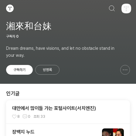
검색하기
티스토리
湘來和台妹
구독자
0
Dream dreams, have visions, and let no obstacle stand in
your way.
구독하기
방명록
신고하기 레이어
열기
인기글
대만에서 많이들 가는 포털사이트(서치엔진)
8
0
조회
33
장백지 누드