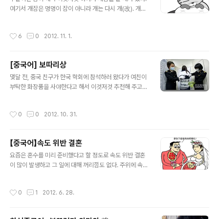
入驻，每月点单数量多达一千九百万人次，相当于每3个韩国人中有1名
여기서 개잠은 멍멍이 잠이 아니라 개는 다시 개(改). 개잠
在外卖的民族上订购外卖，是韩国最受欢迎的外卖APP之一。 目前，韩
은 다시 잠자는 것이다. 개잠과 비슷한 말로 두벌잠도 있다.
国独角兽企业一共有6家。分别是于2014年和2015年先后接受美国硅谷
중국어로 개잠을 뭐라고 할까? 睡回籠覺 (shuì huí lóng
和日本软银风投的 Yellow Mobile 和 Coupang ..
작성시간
6
0
2012. 11. 1.
jiào). 일반적으로 잠을 자다는 睡覺. 籠은 바구니 혹은 새
나 벌레의 넣어서 키우는 우리를 이르는데 그 우리로 돌아
가서 잔다는 뜻이다. 晨練後睡回籠覺對老人身體不
[중국어] 보따리상
利。(아침 운동후 다시 잠을 자면 노인의 몸에 좋지 않다.)
글 내용
睡回籠覺而造成反應遲鈍，記憶力差，容易鬧病。
몇달 전, 중국 친구가 한국 학회에 참석하러 왔다가 여친이
(개잠을 자면 반응을 느려지고 기억력이 나빠지며 병에 걸
부탁한 화장품을 사야한다고 해서 이것저것 추천해 주고
리기 쉽다.)
근처 화장품 가게들도 일러줬었다. 당시 여러 종류의 화장
품들과 마스크팩도 40개나 사갔었다. 그런데 그 아이들을
작성시간
0
0
2012. 10. 31.
이제 거의 다 썼다고 다음달에 중국 올때 화장품을 부탁한
다고 했다. 이것저것 화장품들과 함께 마스크팩은 사올 수
있는 만큼 사오라고 부탁을 했다. 그래서 "나 보따리상인거
【중국어】속도 위반 결혼
같애."라고 말하고 싶었는데 그 단어를 몰라 찾아보게 되었
글 내용
다. 중국어로 보따리상은 帶工（dài gōng） 최근에 개
요즘은 혼수를 미리 준비했다고 할 정도로 속도 위반 결혼
봉했던 영화 "공모자들"에 중국 보따리상들이 나온다. 그리
이 많이 발생하고 그 일에 대해 꺼리낌도 없다. 주위에 속도
고 영화 "간첩"에서 김명민이 보따리상 일을 하는데, 따이
위반 결혼을 해서도 둘째까지 낳고 잘 사는 친구도 있는 반
꽁을 한다는 말을 한다. 지금 생각해보니 그 따이꽁이 이 보
면, 아이 때문에 하는 수 없이 결혼하고 남편이 가정에 소홀
작성시간
0
1
2012. 6. 28.
따리상을 뜻하는 따이꽁이었던..
하여 이혼하고 혼자 힘겹게 아이를 키우고 있는 동기도 있
다. 속도 위반 결혼이 무조건적으로 좋다 싫다라고 말할 수
없다. 동전의 양면처럼 모든 일에는 장단점이 있기 마련이