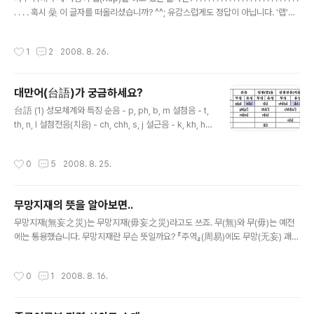
. . . . 혹시 喿 이 글자를 떠올리셨습니까? ^^; 유감스럽게도 정답이 아닙니다. '랩'을
하고 있다는 사실에 주의하여 주십시오. 단순히 '口'일리 없지 않습니까? 한 가지 힌
트를 드린다면... 중국어 발음으로 생각을 해보셔야 답이 나온다는 겁니다. . . . . . . . .
작성시간
1
2
2008. 8. 26.
. . . . . 그저 무심코 스크롤을 내리지 마시고, 다시 한번 심사숙고를! . . . . . . . . . . . 좌
절하지 마십시오! 사실 간단한 문제입니다! . . . . . . . . . . . . . . . . . . . . 정답 발표! 桑 나
무 위에서 "又[you4]! ..
대만어(台語)가 궁금하세요?
글 내용
台語 (1) 성모체계와 특징 순음 - p, ph, b, m 설첨음 - t,
th, n, l 설첨전음(치음) - ch, chh, s, j 설근음 - k, kh, h,
g, ng 1) 고한어의 탁음이 청음으로 변하였다(즉 무성음이
유성음화 했다) ① 순음에서 순치음 [f]가 없고, 쌍순음의
작성시간
0
5
2008. 8. 25.
유성․무기음인 [b]가 있다 ② 치음에 유성․무기음인 [dʒ]
(또는 [dz])가 있다 ③ 설근음의 유성․무기음인 [g]가 있다
④ 설근음에 보통화에서 운모로 나타나는 비음 [ŋ]이 있다
무망지재의 뜻을 알아보면..
2) 권설음 zh[tʂ]․ch[tʂ‘]․sh[ʂ]가 없고, 이는 [ts][ts’][s]
글 내용
로 발음한다 3) 설면음 j[tɕ]․q[tɕ‘]․x[ɕ]가 없고, 이는 [ts]
무망지재(無妄之災)는 무망지재(毋妄之災)라고도 쓰죠. 무(無)와 무(毋)는 예전
[ts’][s]로 발음한다 (2) 운모체계와 특징 단운모 - a, i, ..
에는 통용했습니다. 무망지재란 무슨 뜻일까요? 『주역』(周易)에도 무망(无妄) 괘
(卦)가 있어 예측할 수 없는 사건을 나열하고 있듯 ‘짐작할 수 없는 재난’을 일컬어 무
망지재라고 합니다. . 그런데 무망지재(無妄之災)의 망(妄)은 우리가 흔히 알 듯 妄
작성시간
0
1
2008. 8. 16.
(허망할 망 혹은 거짓될 망)의 뜻인데 어떻게 예측한다거나 짐작한다는 뜻이 되었을
까요? 망(妄)은 망(望)의 뜻입니다. 예전에는 통가(通假)하여 사용했기 때문이지요.
음이 같거나 비슷하면 호환 가능했다는 것입니다. 『전국책』「초책」(楚策)에서는 무망