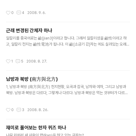
께서 이번에는 방언 이야기로 다시 돌아왔습니다. 2. 남쪽 발음과 북쪽 악센트 (南腔
與北調) 방언은 일단 남북을 기준으로 크게 나눠 볼 수 있다. 남방과 북방의 방언은
작성시간
0
4
2008. 9. 6.
그렇게나 다르다. 중국에는 예로부터 전해지는 남방과 북방에 대한 여러 가지 말들이
있다. 남원북철(南轅北轍)이니, 남정북전(南征北戰)이라던가, 남래북왕(南來北
往) 혹은 남하북상(南下北上)하는 말들이 그것인데, 이런 말들은 제멋대로 그 순서
근래 변경된 간체자 하나
를 뒤집을 수 없다. 예를 들어 남원북철을 남철북원이라고 한다던가, 남정북전을 남
글 내용
전북정이라고 할 수는 없다. 같은 이치로 남강북조(南腔北調) 역시 ..
알칼리를 중국어로는 鹼[jian3]이라고 합니다. 그래서 알칼리성을 鹼性이라고 하
고, 알칼리 전지는 鹼性電池가 됩니다. 이 鹼[소금기 감]자는 에도 실려있는 오래된
글자인데, 鹵[소금 로]에서 뜻을 얻고, 僉[다 첨]에서 소리를 얻는 글자가 되겠습니
다. 알칼리성을 한자로 염기성(鹽基性)이라는 것을 생각해 보면 왜 鹵를 의부로 삼
작성시간
1
5
2008. 8. 27.
았는지 금방 이해하게 됩니다. 그런데... 과거 공산당들은 이 한자가 획수가 많다고 폐
지하고 碱을 정식 자체로 삼고, 硷을 참고용 자체로 처리했었습니다. (실은 둘 다 옛
부터 쓰이던 약자체. 둘 다 의부를 石으로 바꾸고, 碱은 성부까지 咸으로 바꾼 것임)
남방과 북방 (南方與北方)
그런데 제5판 에서부터 碱를 이체자로 처리해서 폐지해 버리고 硷으로 정식자체를
글 내용
삼았다는 군요. 글쎄요... 결과적으로 이제 대만..
1, 남방과 북방 (南方與北方) 천지현황, 오곡과 잡곡, 남자와 여자, 그리고 남방과
북방. 남방과 북방은 다르다, 그렇게나 다르다. 남방과 북방은 먹는 것부터가 다르다.
남방 사람들은 쌀을 먹고, 북방 사람들은 밀을 먹는다. 벼의 알갱이는 껍질만 벗겨내
면 바로 먹을 수 있어 미(米)라고 부르고, 밀은 갈아서 가루로 만들어야 먹을 수 있기
작성시간
0
3
2008. 8. 26.
에 면(麵)이라고 부른다. 미(米)란 껍질을 벗겨낸 알갱이를 뜻하므로, 쌀은 도미(稻
米), 율무는 의미(薏米), 땅콩은 화생미(花生米)라고 한다. 더 나아가 기타 알갱이
종류도 미(米)라고 통칭하는데, 껍질을 깐 생강을 강미(薑米), 외피를 벗기고 말린
재미로 풀어보는 한자 퀴즈 하나
새우 속살을 하미(蝦米), 수수 알갱이는 고량미(高粱米)라고 부르는 것이 그렇다.
글 내용
한편, 북방 중국어에서는 면(麵)이라..
나무 위에서 세 사람이 랩(Rap)을 하고 있는 글자는? . . . . . . . . . . . . . . . . . . . . . . . . .