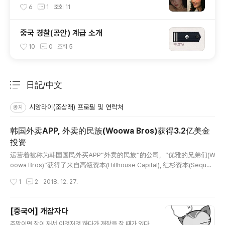
6
1
조회
11
중국 경찰(공안) 계급 소개
10
0
조회
5
日記/中文
분류 전체보기
주요 글 목록
시앙라이(조상래) 프로필 및 연락처
공지
韩国外卖APP, 外卖的民族(Woowa Bros)获得3.2亿美金
投资
글 내용
运营着被称为韩国国民外买APP“外卖的民族”的公司，”优雅的兄弟们(W
oowa Bros)”获得了来自高瓴资本(Hillhouse Capital), 红杉资本(Sequoi
a Capital), 新加坡政府投资(GIC) 等投资者3.2亿美元的投资。此轮投资
작성시간
1
2
2018. 12. 27.
后，优雅的兄弟们公司的估值达26.6亿美元，正式成为独角兽企业。 优
雅的兄弟们是运营着韩国第一位外卖平台APP “外卖的民族”的创业公
司。外卖的民族是优雅的兄弟们在2010年6月推出的韩国外卖平台服
[중국어] 개잠자다
务，2017年7月累积下载量已经达到3,000万次，平台上有24万家企业
글 내용
주말이면 잠이 깨서 이것저것 하다가 개잠을 잘 때가 있다.