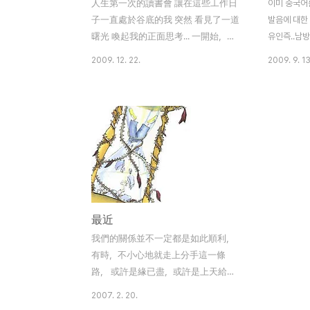
人生第一次的讀書會 讓在這些工作日
이미 중국어
子一直處於谷底的我 突然 看見了一道
발음에 대한
曙光 喚起我的正面思考... 一開始，一
유인즉..남
直想著的主題「電梯原理」究竟是什麼？
우는 권설음
2009. 12. 22.
2009. 9. 13
有人說是MBA所上的課程，「如果有天
하고 전 여전
有機會跟主管一同搭電梯，如何在1分
하죠. 로제
鐘內表現與呈現最完美的自己」 結果，
통해 득템하게
並非我們所想像的這種商業性質的想
권과 함께 
法 這是一本關於人際關係的書 電梯原
착했습니다.
理 簡單來講就是 好的人帶你上天堂 壞
녹음 잭과 이
的人帶你下地獄 人際關係就像電梯上
있어서 사용
上下下原理一樣 可以提振他人士氣 也
습니다. 1단
可以令人沈淪 透過讀書會，分享有些
습니다. 그리
最近
小事可以鼓舞他人 也可以貶低他人 我
와 읽기/ 
們身邊總會遇到這些經驗 大家都絡繹
다. 무엇보
我們的關係並不一定都是如此順利，
不絕的說著...我覺得很有趣 不管是利
너무너무 좋
有時，不小心地就走上分手這一條
用善意的謊言做為鼓勵他人的話 還是
때 80%정도
路， 或許是緣已盡，或許是上天給的
輕輕的一個小動作 拍拍肩膀 嘆氣 都可
磨練， 但是，對我們而言還是不希望
2007. 2. 20.
以有不同的影響力 更有因為老師的一
就這樣結束。 分手，或許是一個殘忍