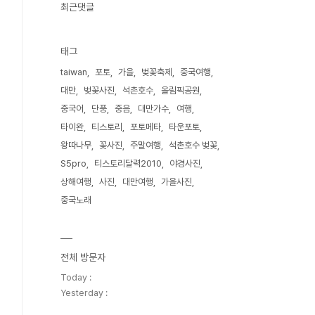
최근댓글
태그
taiwan
포토
가을
벚꽃축제
중국여행
대만
벚꽃사진
석촌호수
올림픽공원
중국어
단풍
중음
대만가수
여행
타이완
티스토리
포토메타
타운포토
왕따나무
꽃사진
주말여행
석촌호수 벚꽃
S5pro
티스토리달력2010
야경사진
상해여행
사진
대만여행
가을사진
중국노래
전체 방문자
Today :
Yesterday :