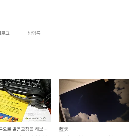
치로그
방명록
톤으로 발음교정을 해보니
蓝天