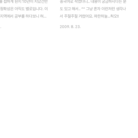
를 접하게 된지 10년이 지났건만
중국어로 적었더니.. 내용이 궁금하시다는 분
 정확성은 아직도 별로입니다. 이
도 있고 해서.. ^^ 그냥 혼자 이런저런 생각나
방지역에서 공부를 하다보니 혀꼬
서 주절주절 거렸어요. 파란하늘...쵝오!!
이나 이런것들은 습관상 배제를
.
2009. 8. 23.
히..SHI 발음도 SI 로 해버리곤
타스톤을 블로그코리아 리뷰룸을
 된 로제타스톤!! 온라인 이용
안내설명서와 헤드셋이 이렇게 도
 그리고 헤드셋은 음질도 좋았고
어폰 잭이 결합된 USB로 되어
하기에 더욱 편리하게 되어 있었
계부터 3단계까지 선택 할 수 있
고 선택한건 3단계...발음/ 듣기
말하기 이렇게 구성되어 있었습니
다 1단계에선 발음교정하기에는
았습니다. 실제로 제가 발음 했을
만 인지하..