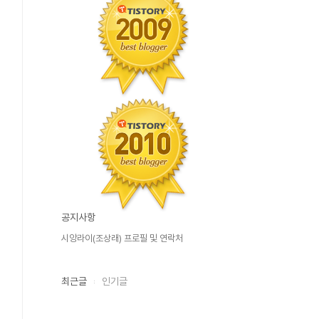
공지사항
시앙라이(조상래) 프로필 및 연락처
최근글
인기글