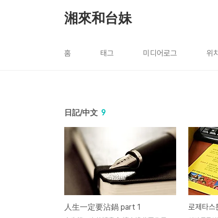
본문 바로가기
湘來和台妹
홈
태그
미디어로그
위
日記/中文
9
人生一定要沾鍋 part 1
로제타스