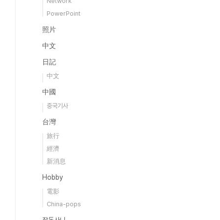
Network
PowerPoint
照片
中文
日記
中文
中國
중국기사
台灣
旅行
經濟
新消息
Hobby
電影
China-pops