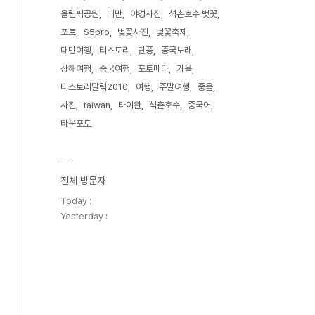
올림픽공원
대만
야경사진
석촌호수 벚꽃
포토
S5pro
벚꽃사진
벚꽃축제
대만여행
티스토리
단풍
중국노래
상해여행
중국여행
포토메타
가을
티스토리달력2010
여행
주말여행
중음
사진
taiwan
타이완
석촌호수
중국어
타운포토
전체 방문자
Today :
Yesterday :