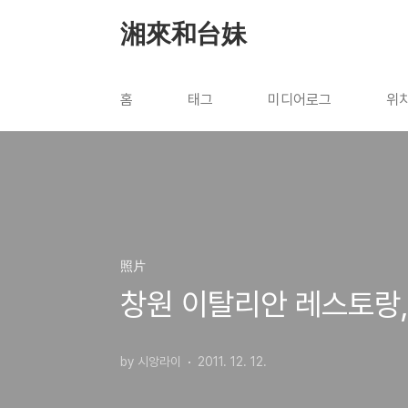
본문 바로가기
湘來和台妹
홈
태그
미디어로그
위
照片
창원 이탈리안 레스토랑,
by 시앙라이
2011. 12. 12.