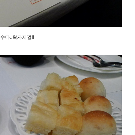
다..왁자지껄!!